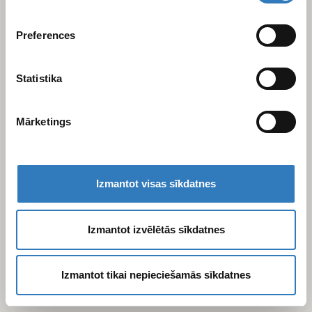
varam kopīgot ar saviem sociālās saziņas līdzekļu,
reklamēšanas un analīzes partneriem, kuri to var
Preferences
apvienot ar citu informāciju, ko viņiem sniedzat vai ko
viņi apkopo, kad lietojat viņu pakalpojumus.
Statistika
Mārketings
Izmantot visas sīkdatnes
Izmantot izvēlētās sīkdatnes
Izmantot tikai nepieciešamās sīkdatnes