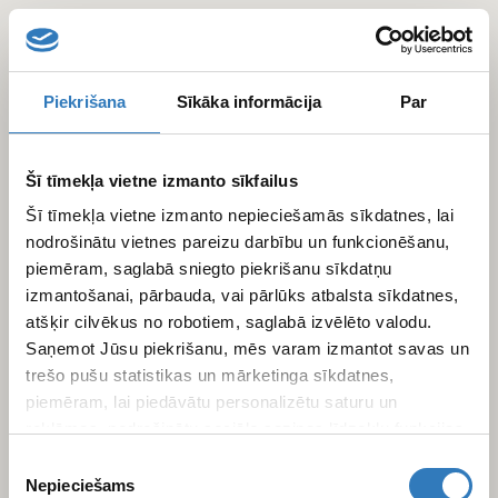
Pārlekt
uz
galveno
saturu
Piekrišana
Sīkāka informācija
Par
Šī tīmekļa vietne izmanto sīkfailus
Šī tīmekļa vietne izmanto nepieciešamās sīkdatnes, lai
nodrošinātu vietnes pareizu darbību un funkcionēšanu,
piemēram, saglabā sniegto piekrišanu sīkdatņu
izmantošanai, pārbauda, vai pārlūks atbalsta sīkdatnes,
atšķir cilvēkus no robotiem, saglabā izvēlēto valodu.
Saņemot Jūsu piekrišanu, mēs varam izmantot savas un
trešo pušu statistikas un mārketinga sīkdatnes,
piemēram, lai piedāvātu personalizētu saturu un
reklāmas, nodrošinātu sociālo saziņas līdzekļu funkcijas,
analizētu mūsu datplūsmu un apmeklētāju uzskaiti.
Piekrišanas
Informāciju par to, kā Jūs izmantojat mūsu vietni, mēs
Nepieciešams
izvēle