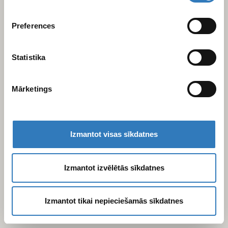
varam kopīgot ar saviem sociālās saziņas līdzekļu,
reklamēšanas un analīzes partneriem, kuri to var
Preferences
apvienot ar citu informāciju, ko viņiem sniedzat vai ko
viņi apkopo, kad lietojat viņu pakalpojumus.
Statistika
Mārketings
Izmantot visas sīkdatnes
Izmantot izvēlētās sīkdatnes
Izmantot tikai nepieciešamās sīkdatnes