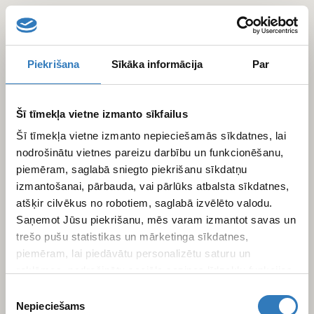
Skip
to
main
content
Piekrišana
Sīkāka informācija
Par
Šī tīmekļa vietne izmanto sīkfailus
Šī tīmekļa vietne izmanto nepieciešamās sīkdatnes, lai
nodrošinātu vietnes pareizu darbību un funkcionēšanu,
piemēram, saglabā sniegto piekrišanu sīkdatņu
izmantošanai, pārbauda, vai pārlūks atbalsta sīkdatnes,
atšķir cilvēkus no robotiem, saglabā izvēlēto valodu.
Saņemot Jūsu piekrišanu, mēs varam izmantot savas un
trešo pušu statistikas un mārketinga sīkdatnes,
piemēram, lai piedāvātu personalizētu saturu un
reklāmas, nodrošinātu sociālo saziņas līdzekļu funkcijas,
analizētu mūsu datplūsmu un apmeklētāju uzskaiti.
Piekrišanas
Informāciju par to, kā Jūs izmantojat mūsu vietni, mēs
Nepieciešams
izvēle