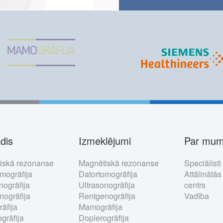
dis
Izmeklējumi
Par mu
ter
iskā rezonanse
Magnētiskā rezonanse
Speciālisti
nu
mogrāfija
Datortomogrāfija
Attālinātās
nogrāfija
Ultrasonogrāfija
centrs
ogrāfija
Rentgenogrāfija
Vadība
āfija
Mamogrāfija
grāfija
Doplerogrāfija