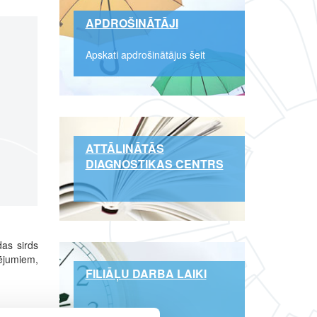
APDROŠINĀTĀJI
Apskati apdrošinātājus šeit
ATTĀLINĀTĀS
DIAGNOSTIKAS CENTRS
das sirds
ējumiem,
FILIĀĻU DARBA LAIKI