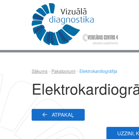
Pārlekt
uz
galveno
saturu
Mai
nav
Sākums
Pakalpojumi
Elektrokardiogrāfija
Atpakaļceļš
Elektrokardiogrā
ATPAKAĻ
UZZINI,