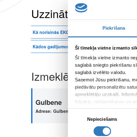
Uzzināt vairāk
Piekrišana
Kā norisinās EKG izmeklējums?
Kādos gadījumos pacientam būtu ieteicams veik
Šī tīmekļa vietne izmanto sīk
Šī tīmekļa vietne izmanto ne
saglabā sniegto piekrišanu sī
Izmeklējums pieejams 
saglabā izvēlēto valodu.
Saņemot Jūsu piekrišanu, mē
piedāvātu personalizētu satu
apmeklētāju uzskaiti. Inform
Gulbene
līdzekļu, reklamēšanas un ana
apkopo, kad lietojat viņu pa
Adrese
Gulbene, Rīgas iela 49, LV-4401
Piekrišanas
Nepieciešams
izvēle