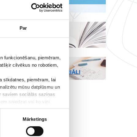
LAPAS
Par
LIETOŠANAS
NOTEIKUMI
 un funkcionēšanu, piemēram,
REKVIZĪTI UN
atšķir cilvēkus no robotiem,
MEDIJU MATERIĀLI
 sīkdatnes, piemēram, lai
 analizētu mūsu datplūsmu un
ar saviem sociālās saziņas
iem sniedzat vai ko viņi
tus
Mārketings