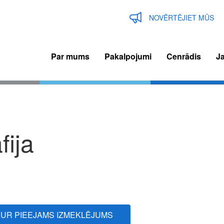
NOVĒRTĒJIET MŪS
Par mums
Pakalpojumi
Cenrādis
J
n
igation
fija
 KUR PIEEJAMS IZMEKLĒJUMS