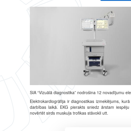
SIA “Vizuālā diagnostika” nodrošina 12 novadījumu el
Elektrokardiogrāfija ir diagnostikas izmeklējums, kurā t
darbības laikā. EKG pierakts sniedz ārstam iespēju 
novērtēt sirds muskuļa trofikas stāvokli utt.