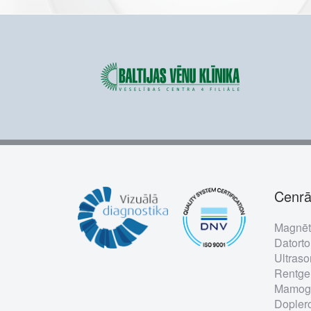
Cenrā
Foo
Magnēt
me
Datorto
Ultraso
Rentgen
Mamogr
Doplero