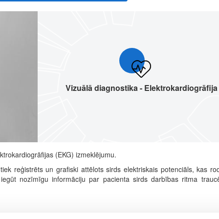
Vizuālā diagnostika - Elektrokardiogrāfija
ektrokardiogrāfijas (EKG) izmeklējumu.
iek reģistrēts un grafiski attēlots sirds elektriskais potenciāls, kas ro
iegūt nozīmīgu informāciju par pacienta sirds darbības ritma trauc