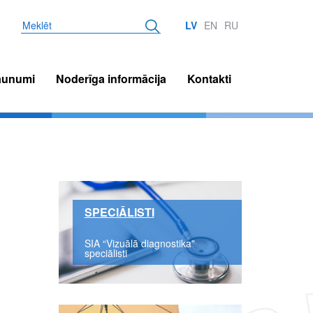
Meklēt
LV
EN
RU
aunumi
Noderīga informācija
Kontakti
SPECIĀLISTI
SIA “Vizuālā diagnostika”
speciālisti