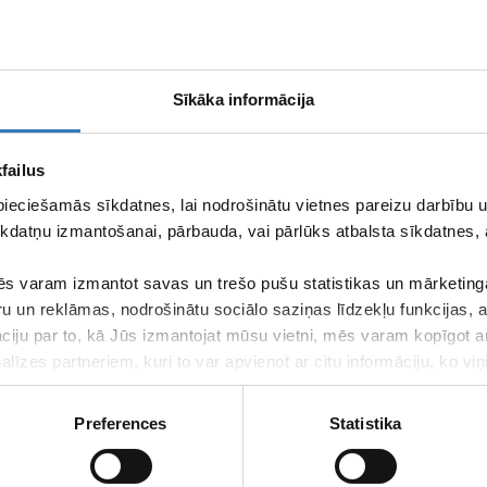
Sīkāka informācija
t EKG izmeklējumu?
failus
pieciešamās sīkdatnes, lai nodrošinātu vietnes pareizu darbību
kdatņu izmantošanai, pārbauda, vai pārlūks atbalsta sīkdatnes, 
filiālēs
s varam izmantot savas un trešo pušu statistikas un mārketinga
ru un reklāmas, nodrošinātu sociālo saziņas līdzekļu funkcijas,
āciju par to, kā Jūs izmantojat mūsu vietni, mēs varam kopīgot 
līzes partneriem, kuri to var apvienot ar citu informāciju, ko viņ
kalpojumus.
Skatīt pilnos kontak
Preferences
Statistika