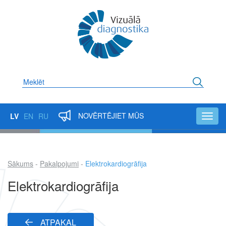
Pārlekt
uz
galveno
saturu
Meklēt
NOVĒRTĒJIET MŪS
LV
EN
RU
Toggl
navig
Sākums
Pakalpojumi
Elektrokardiogrāfija
Atpakaļceļš
Elektrokardiogrāfija
ATPAKAĻ