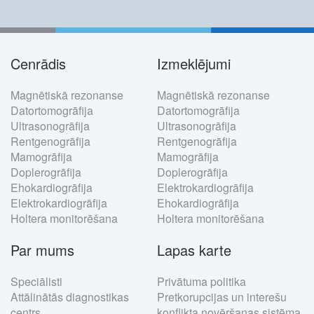
Cenrādis
Izmeklējumi
Footer
Magnētiskā rezonanse
Magnētiskā rezonanse
menu
Datortomogrāfija
Datortomogrāfija
Ultrasonogrāfija
Ultrasonogrāfija
Rentgenogrāfija
Rentgenogrāfija
Mamogrāfija
Mamogrāfija
Doplerogrāfija
Doplerogrāfija
Ehokardiogrāfija
Elektrokardiogrāfija
Elektrokardiogrāfija
Ehokardiogrāfija
Holtera monitorēšana
Holtera monitorēšana
Par mums
Lapas karte
Speciālisti
Privātuma politika
Attālinātās diagnostikas
Pretkorupcijas un interešu
centrs
konflikta novēršanas sistēma