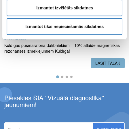
Jēkabpils filiālē uz laiku nebūs pieejami MR izmeklējumi
Izmantot izvēlētās sīkdatnes
LASĪT TĀLĀK
PAR
Izmantot tikai nepieciešamās sīkdatnes
21.07.2026.
Kuldīgas pusmaratona dalībniekiem – 10% atlaide magnētiskās
rezonanses izmeklējumiem Kuldīgā!
LASĪT TĀLĀK
PAR
Piesakies SIA ''Vizuālā diagnostika''
jaunumiem!
E-