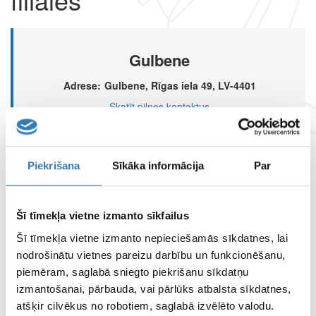
Gulbene
Adrese
Gulbene, Rīgas iela 49, LV-4401
Skatīt pilnos kontaktus
Piekrišana
Sīkāka informācija
Par
SPECIĀLISTI
SIA “Vizuālā diagnostika” speciālisti
Šī tīmekļa vietne izmanto sīkfailus
APDROŠINĀTĀJI
Šī tīmekļa vietne izmanto nepieciešamās sīkdatnes, lai
Apskati apdrošinātājus šeit
nodrošinātu vietnes pareizu darbību un funkcionēšanu,
piemēram, saglabā sniegto piekrišanu sīkdatņu
izmantošanai, pārbauda, vai pārlūks atbalsta sīkdatnes,
ATTĀLINĀTĀS DIAGNOSTIKAS CENTRS
atšķir cilvēkus no robotiem, saglabā izvēlēto valodu.