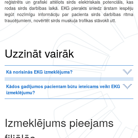
reģistrēts un grafiski attēlots sirds elektriskais potenciāls, kas
rodas sirds darbības laikā. EKG pierakts sniedz ārstam iespēju
iegūt nozīmīgu informāciju par pacienta sirds darbības ritma
traucējumiem, novērtēt sirds muskuļa trofikas stāvokli utt.
Uzzināt vairāk
Kā norisinās EKG izmeklējums?
Kādos gadījumos pacientam būtu ieteicams veikt EKG
izmeklējumu?
Izmeklējums pieejams
filiālēs