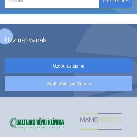
pasts
Uzzināt vairāk
Uzdot jautājumu
Skatīt visus jautājumus