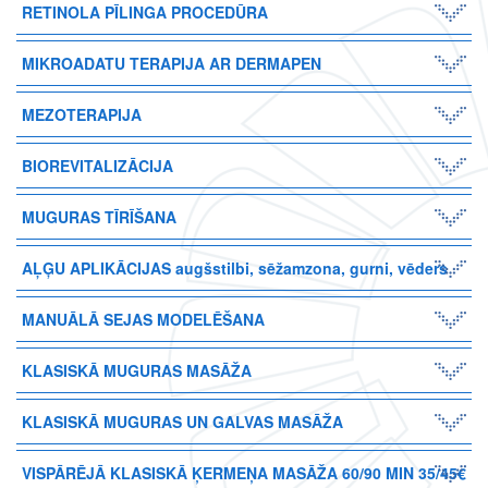
RETINOLA PĪLINGA PROCEDŪRA
MIKROADATU TERAPIJA AR DERMAPEN
MEZOTERAPIJA
BIOREVITALIZĀCIJA
MUGURAS TĪRĪŠANA
AĻĢU APLIKĀCIJAS augšstilbi, sēžamzona, gurni, vēders
MANUĀLĀ SEJAS MODELĒŠANA
KLASISKĀ MUGURAS MASĀŽA
KLASISKĀ MUGURAS UN GALVAS MASĀŽA
VISPĀRĒJĀ KLASISKĀ ĶERMEŅA MASĀŽA 60/90 MIN 35/45€