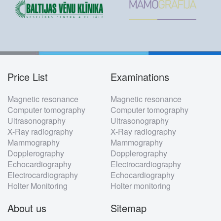
Price List
Examinations
Footer
Magnetic resonance
Magnetic resonance
menu
Computer tomography
Computer tomography
Ultrasonography
Ultrasonography
X-Ray radiography
X-Ray radiography
Mammography
Mammography
Dopplerography
Dopplerography
Echocardiography
Electrocardiography
Electrocardiography
Echocardiography
Holter Monitoring
Holter monitoring
About us
Sitemap