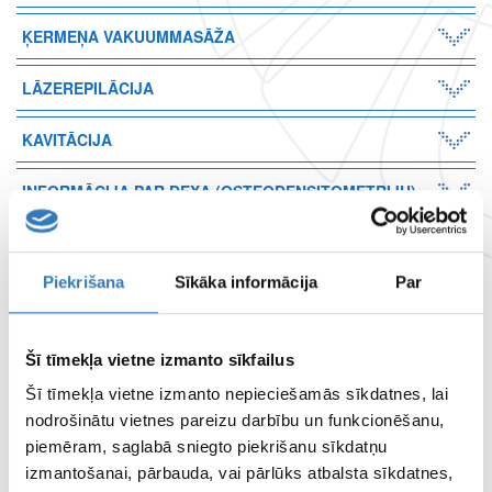
ĶERMEŅA VAKUUMMASĀŽA
LĀZEREPILĀCIJA
KAVITĀCIJA
INFORMĀCIJA PAR DEXA (OSTEODENSITOMETRIJU)
KAULU BLĪVUMA IZMEKLĒJUMU
INFORMĀCIJA PERSONĀM REPRODUKTĪVĀ VECUMĀ PAR
Piekrišana
Sīkāka informācija
Par
IZMEKLĒJUMIEM, KUROS TIEK IZMANTOTS JONIZĒJOŠAIS
STAROJUMS
Šī tīmekļa vietne izmanto sīkfailus
Ask question
Šī tīmekļa vietne izmanto nepieciešamās sīkdatnes, lai
nodrošinātu vietnes pareizu darbību un funkcionēšanu,
Your Name
piemēram, saglabā sniegto piekrišanu sīkdatņu
izmantošanai, pārbauda, vai pārlūks atbalsta sīkdatnes,