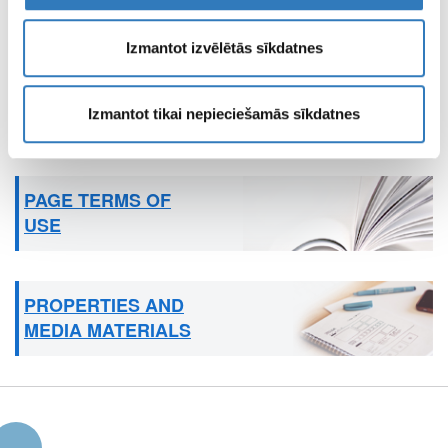
Check out the insurers here
Izmantot izvēlētās sīkdatnes
CENTRE OF REMOTE DIAGNOSTICS
Izmantot tikai nepieciešamās sīkdatnes
BRANCH WORKING HOURS
PAGE TERMS OF
USE
PROPERTIES AND
MEDIA MATERIALS