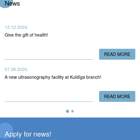
News
12.12.2024.
Give the gift of health!
READ MORE
ABO
07.08.2020.
A new ultrasonography facility at Kuldīga branch!
READ MORE
ABO
Apply for news!