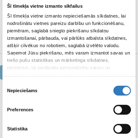
NOTEIKUMI
Šī tīmekļa vietne izmanto sīkfailus
Šī tīmekļa vietne izmanto nepieciešamās sīkdatnes, lai
nodrošinātu vietnes pareizu darbību un funkcionēšanu,
REKVIZĪTI UN
piemēram, saglabā sniegto piekrišanu sīkdatņu
MEDIJU MATERIĀLI
izmantošanai, pārbauda, vai pārlūks atbalsta sīkdatnes,
atšķir cilvēkus no robotiem, saglabā izvēlēto valodu.
Saņemot Jūsu piekrišanu, mēs varam izmantot savas un
trešo pušu statistikas un mārketinga sīkdatnes,
piemēram, lai piedāvātu personalizētu saturu un
Jaunumi
reklāmas, nodrošinātu sociālo saziņas līdzekļu funkcijas,
analizētu mūsu datplūsmu un apmeklētāju uzskaiti.
Piekrišanas
Informāciju par to, kā Jūs izmantojat mūsu vietni, mēs
Nepieciešams
izvēle
varam kopīgot ar saviem sociālās saziņas līdzekļu,
03.08.2026.
reklamēšanas un analīzes partneriem, kuri to var
Jēkabpils filiālē uz laiku nebūs pieejami MR izmeklējumi
Preferences
apvienot ar citu informāciju, ko viņiem sniedzat vai ko
viņi apkopo, kad lietojat viņu pakalpojumus.
LASĪT TĀLĀK
PAR
Statistika