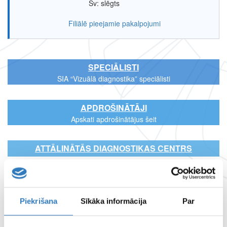
Sv: slēgts
Filiālē pieejamie pakalpojumi
SPECIĀLISTI
SIA “Vizuālā diagnostika” speciālisti
APDROŠINĀTĀJI
Apskati apdrošinātājus šeit
ATTĀLINĀTĀS DIAGNOSTIKAS CENTRS
FILIĀĻU DARBA LAIKI
Piekrišana
Sīkāka informācija
Par
LAPAS
LIETOŠANAS