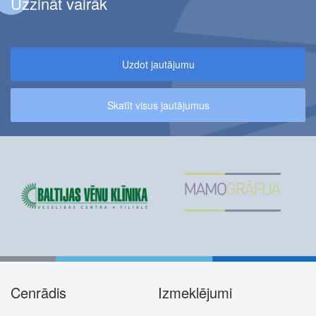
Uzzināt vairāk
Uzdot jautājumu
Skatīt visus jautājumus
Cenrādis
Izmeklējumi
Footer