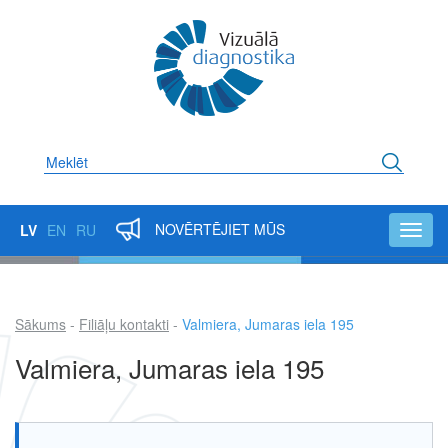
Pārlekt
uz
galveno
saturu
Meklēt
NOVĒRTĒJIET MŪS
LV
EN
RU
Toggl
navig
Sākums
Filiāļu kontakti
Valmiera, Jumaras iela 195
Atpakaļceļš
Valmiera, Jumaras iela 195