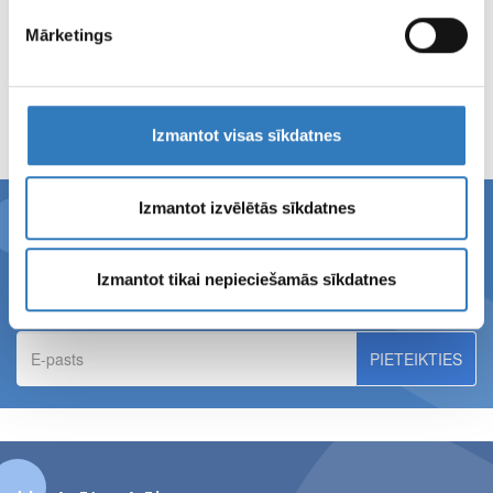
21.07.2026.
Kuldīgas pusmaratona dalībniekiem – 10% atlaide magnētiskās
Mārketings
rezonanses izmeklējumiem Kuldīgā!
LASĪT TĀLĀK
PAR
Izmantot visas sīkdatnes
Izmantot izvēlētās sīkdatnes
Piesakies SIA ''Vizuālā diagnostika''
jaunumiem!
Izmantot tikai nepieciešamās sīkdatnes
E-
pasts