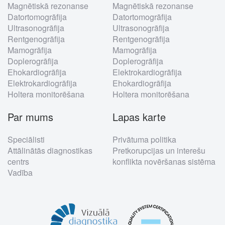
Magnētiskā rezonanse
Magnētiskā rezonanse
menu
Datortomogrāfija
Datortomogrāfija
Ultrasonogrāfija
Ultrasonogrāfija
Rentgenogrāfija
Rentgenogrāfija
Mamogrāfija
Mamogrāfija
Doplerogrāfija
Doplerogrāfija
Ehokardiogrāfija
Elektrokardiogrāfija
Elektrokardiogrāfija
Ehokardiogrāfija
Holtera monitorēšana
Holtera monitorēšana
Par mums
Lapas karte
Speciālisti
Privātuma politika
Attālinātās diagnostikas
Pretkorupcijas un interešu
centrs
konflikta novēršanas sistēma
Vadība