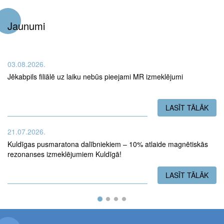
Jaunumi
03.08.2026.
Jēkabpils filiālē uz laiku nebūs pieejami MR izmeklējumi
LASĪT TĀLĀK
PAR
21.07.2026.
Kuldīgas pusmaratona dalībniekiem – 10% atlaide magnētiskās
rezonanses izmeklējumiem Kuldīgā!
LASĪT TĀLĀK
PAR