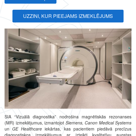
UZZINI, KUR PIEEJAMS IZMEKLĒJUMS
SIA “Vizuālā diagnostika” nodrošina magnētiskās rezonanses
(MR) izmeklējumus, izmantojot
Siemens, Canon Medical Systems
un
GE Healthcare
iekārtas, kas pacientiem piedāvā precīzus
diagnostiskos izmeklējumus ar izteikti kvalitatīvu augstas