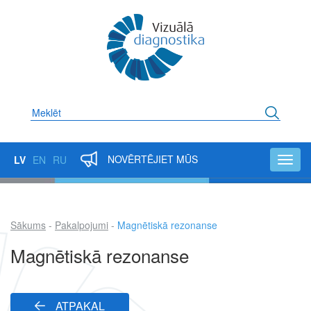
Pārlekt
uz
galveno
saturu
Meklēt
NOVĒRTĒJIET MŪS
LV
EN
RU
Toggl
navig
Sākums
Pakalpojumi
Magnētiskā rezonanse
Atpakaļceļš
Magnētiskā rezonanse
ATPAKAĻ