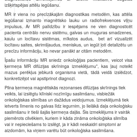
izšķirtspējas attēlu iegūšanu.
MR ir viena no precīzākajām diagnostikas metodēm, kas attēla
iegūšanai izmanto magnētisko lauku un radiofrekvences viļņu
impulsus. Ar MR palīdzību ir iespējams ne vien diagnosticēt
pacienta centrālo nervu sistēmu, galvas un muguras smadzenes,
kaulu un locītavu sistēmas, mīkstos audus, bet arī vizualizēt
locītavu saites, skrimšļaudus, meniskus, un iegūt ļoti detalizētu un
precīzu informāciju, ko nevar panākt ar citām metodēm.
Īpašu informāciju MR sniedz onkoloģijas pacientiem, veicot visa
ķermeņa MR difūzijas skrīninga izmeklējumu*, kas ļauj noteikt
mazus perēkļus jebkurā organisma vietā, tādā veidā izslēdzot,
konkretizējot vai apstiprinot diagnozi.
Pilna ķermeņa magnētiskās rezonanses difūzijas skrīnings tiek
veikts, lai izslēgtu klīniski nozīmīgu saslimšanu, visbiežāk
onkoloģiskas slimības un dažādus veidojumus. Izmeklējumā tiek
ietverts līmenis no galvas līdz iegurnim, jo lielākā daļa onkoloģisku
saslimšanu ir tieši šajās ķermeņa daļās. Šis izmeklējums ir vairāk
piemērots cilvēkiem, kuriem ir kāda zināma onkoloģiska slimība
vai ir nepieciešams to izslēgt, ja ir kādi neskaidri simptomi ar
aizdomām, ka viņiem varētu būt onkoloģiska saslimšana.