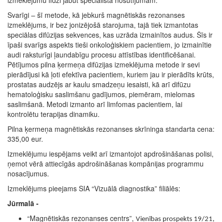
Svarīgi – šī metode, kā jebkurš magnētiskās rezonanses
izmeklējums, ir bez jonizējošā starojuma, tajā tiek izmantotas
speciālas difūzijas sekvences, kas uzrāda izmainītos audus. Šīs ir
īpaši svarīgs aspekts tieši onkoloģiskiem pacientiem, jo izmainītie
audi raksturīgi ļaundabīgu procesu attīstības identificēšanai.
Pētījumos pilna ķermeņa difūzijas izmeklējuma metode ir sevi
pierādījusi kā ļoti efektīva pacientiem, kuriem jau ir pierādīts krūts,
prostatas audzējs ar kaulu smadzeņu iesaisti, kā arī difūzu
hematoloģisku saslimšanu gadījumos, piemēram, mielomas
saslimšanā. Metodi izmanto arī limfomas pacientiem, lai
kontrolētu terapijas dinamiku.
Pilna ķermeņa magnētiskās rezonanses skrīninga standarta cena:
335,00 eur.
Izmeklējumu iespējams veikt arī izmantojot apdrošināšanas polisi,
ņemot vērā attiecīgās apdrošināšanas kompānijas programmu
nosacījumus.
Izmeklējums pieejams SIA “Vizuālā diagnostika” filiālēs:
Jūrmalā -
“Magnētiskās rezonanses centrs”,
Vienības prospekts 19/21,