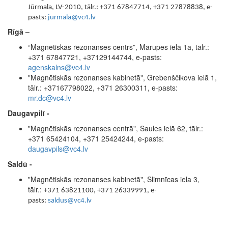
Jūrmala, LV-2010, tālr.: +371 67847714, +371 27878838, e-
pasts:
jurmala@vc4.lv
Rīgā –
“Magnētiskās rezonanses centrs”, Mārupes ielā 1a, tālr.:
+371 67847721, +37129144744, e-pasts:
agenskalns@vc4.lv
"Magnētiskās rezonanses kabinetā", Grebenščikova ielā 1,
tālr.: +37167798022, +371 26300311, e-pasts:
mr.dc@vc4.lv
Daugavpilī -
"Magnētiskās rezonanses centrā", Saules ielā 62, tālr.:
+371 65424104, +371 25424244, e-pasts:
daugavpils@vc4.lv
Saldū -
"Magnētiskās rezonanses kabinetā",
Slimnīcas iela 3,
tālr.:
+371 63821100, +371 26339991, e-
pasts:
saldus@vc4.lv