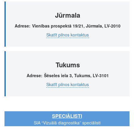
Jūrmala
Adrese
Vienības prospektā 19/21, Jūrmala, LV-2010
Skatīt pilnos kontaktus
Tukums
Adrese
Šēseles iela 3, Tukums, LV-3101
Skatīt pilnos kontaktus
SPECIĀLISTI
SIA “Vizuālā diagnostika” speciālisti