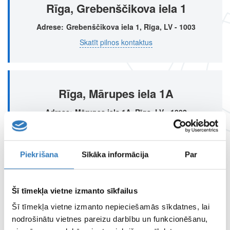
Rīga, Grebenščikova iela 1
Adrese
Grebenščikova iela 1, Rīga, LV - 1003
Skatīt pilnos kontaktus
Rīga, Mārupes iela 1A
Adrese
Mārupes iela 1A, Rīga, LV - 1002
Skatīt pilnos kontaktus
Piekrišana
Sīkāka informācija
Par
Valmiera
Šī tīmekļa vietne izmanto sīkfailus
Adrese
Jumaras iela 195, Valmiera, LV-4201
Šī tīmekļa vietne izmanto nepieciešamās sīkdatnes, lai
Skatīt pilnos kontaktus
nodrošinātu vietnes pareizu darbību un funkcionēšanu,