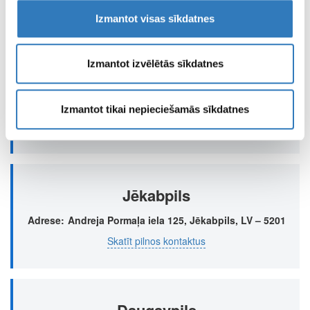
Skatīt pilnos kontaktus
Izmantot visas sīkdatnes
Izmantot izvēlētās sīkdatnes
Kuldīga
Adrese
Aizputes iela 22, Kuldīga, LV - 3301
Izmantot tikai nepieciešamās sīkdatnes
Skatīt pilnos kontaktus
Jēkabpils
Adrese
Andreja Pormaļa iela 125, Jēkabpils, LV – 5201
Skatīt pilnos kontaktus
Daugavpils