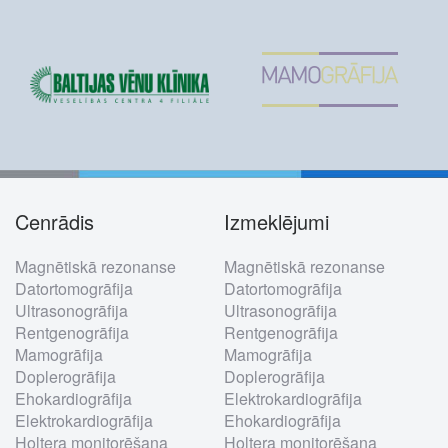
Cenrādis
Izmeklējumi
Footer
Magnētiskā rezonanse
Magnētiskā rezonanse
menu
Datortomogrāfija
Datortomogrāfija
Ultrasonogrāfija
Ultrasonogrāfija
Rentgenogrāfija
Rentgenogrāfija
Mamogrāfija
Mamogrāfija
Doplerogrāfija
Doplerogrāfija
Ehokardiogrāfija
Elektrokardiogrāfija
Elektrokardiogrāfija
Ehokardiogrāfija
Holtera monitorēšana
Holtera monitorēšana