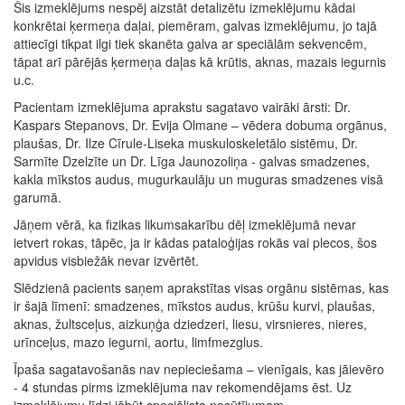
Šis izmeklējums nespēj aizstāt detalizētu izmeklējumu kādai
konkrētai ķermeņa daļai, piemēram, galvas izmeklējumu, jo tajā
attiecīgi tikpat ilgi tiek skanēta galva ar speciālām sekvencēm,
tāpat arī pārējās ķermeņa daļas kā krūtis, aknas, mazais iegurnis
u.c.
Pacientam izmeklējuma aprakstu sagatavo vairāki ārsti: Dr.
Kaspars Stepanovs, Dr. Evija Olmane – vēdera dobuma orgānus,
plaušas, Dr. Ilze Cīrule-Liseka muskuloskeletālo sistēmu, Dr.
Sarmīte Dzelzīte un Dr. Līga Jaunozoliņa -
galvas smadzenes,
kakla mīkstos audus, mugurkaulāju un muguras smadzenes visā
garumā
.
Jāņem vērā, ka fizikas likumsakarību dēļ izmeklējumā nevar
ietvert rokas, tāpēc, ja ir kādas pataloģijas rokās vai plecos, šos
apvidus visbiežāk nevar izvērtēt.
Slēdzienā pacients saņem aprakstītas visas orgānu sistēmas, kas
ir šajā līmenī: smadzenes, mīkstos audus, krūšu kurvi, plaušas,
aknas, žultsceļus, aizkuņģa dziedzeri, liesu, virsnieres, nieres,
urīnceļus, mazo iegurni, aortu, limfmezglus.
Īpaša sagatavošanās nav nepieciešama – vienīgais, kas jāievēro
- 4 stundas pirms izmeklējuma nav rekomendējams ēst. Uz
izmeklējumu līdzi jābūt speciālista nosūtījumam.