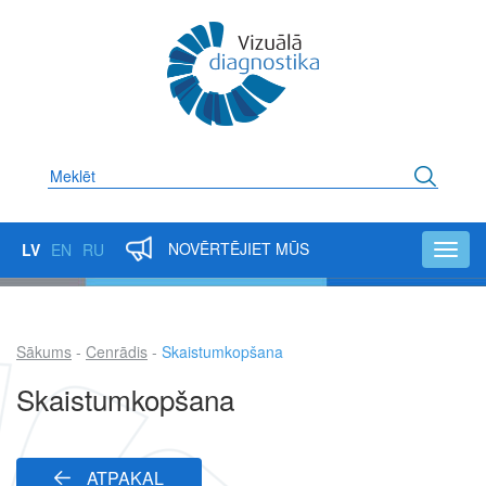
Pārlekt
uz
galveno
saturu
Meklēt
NOVĒRTĒJIET MŪS
LV
EN
RU
Toggl
navig
Sākums
Cenrādis
Skaistumkopšana
Atpakaļceļš
Skaistumkopšana
ATPAKAĻ