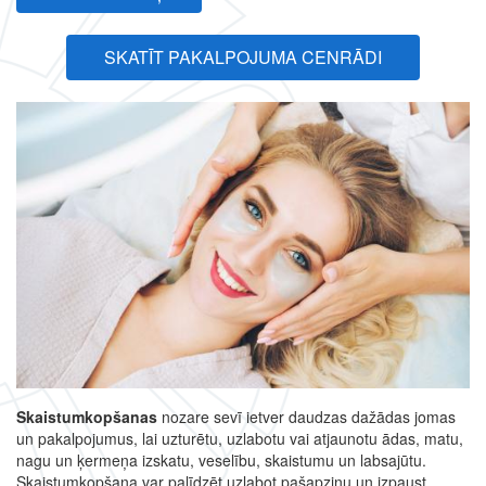
SKATĪT PAKALPOJUMA CENRĀDI
Skaistumkopšanas
nozare sevī ietver daudzas dažādas jomas
un pakalpojumus, lai uzturētu, uzlabotu vai atjaunotu ādas, matu,
nagu un ķermeņa izskatu, veselību, skaistumu un labsajūtu.
Skaistumkopšana var palīdzēt uzlabot pašapziņu un izpaust