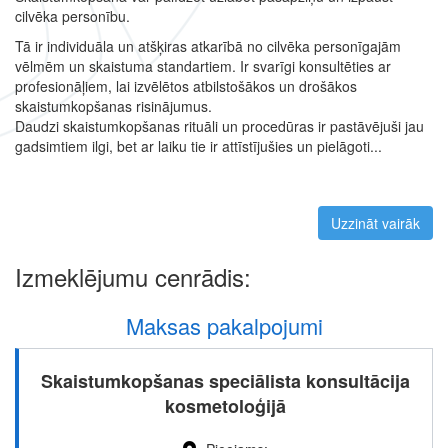
cilvēka personību.
Tā ir individuāla un atšķiras atkarībā no cilvēka personīgajām
vēlmēm un skaistuma standartiem. Ir svarīgi konsultēties ar
profesionāļiem, lai izvēlētos atbilstošākos un drošākos
skaistumkopšanas risinājumus.
Daudzi skaistumkopšanas rituāli un procedūras ir pastāvējuši jau
gadsimtiem ilgi, bet ar laiku tie ir attīstījušies un pielāgoti...
Uzzināt vairāk
par
Izmeklējumu cenrādis:
Maksas pakalpojumi
Skaistumkopšanas speciālista konsultācija
kosmetoloģijā