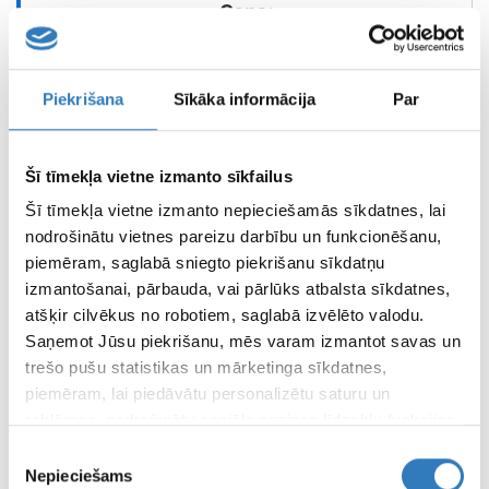
Cena
25.00
Eur
Piekrišana
Sīkāka informācija
Par
Mesoestetic MD melanostop tranex pīlings
Šī tīmekļa vietne izmanto sīkfailus
Pieejams
Šī tīmekļa vietne izmanto nepieciešamās sīkdatnes, lai
Gulbene
nodrošinātu vietnes pareizu darbību un funkcionēšanu,
piemēram, saglabā sniegto piekrišanu sīkdatņu
Cena
izmantošanai, pārbauda, vai pārlūks atbalsta sīkdatnes,
55.00
Eur
atšķir cilvēkus no robotiem, saglabā izvēlēto valodu.
Saņemot Jūsu piekrišanu, mēs varam izmantot savas un
trešo pušu statistikas un mārketinga sīkdatnes,
piemēram, lai piedāvātu personalizētu saturu un
Mesoestetic MD azalan rx pīlings
reklāmas, nodrošinātu sociālo saziņas līdzekļu funkcijas,
Pieejams
analizētu mūsu datplūsmu un apmeklētāju uzskaiti.
Piekrišanas
Informāciju par to, kā Jūs izmantojat mūsu vietni, mēs
Nepieciešams
izvēle