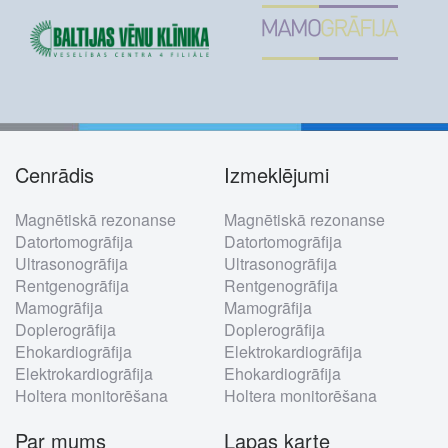
Cenrādis
Izmeklējumi
Footer
Magnētiskā rezonanse
Magnētiskā rezonanse
menu
Datortomogrāfija
Datortomogrāfija
Ultrasonogrāfija
Ultrasonogrāfija
Rentgenogrāfija
Rentgenogrāfija
Mamogrāfija
Mamogrāfija
Doplerogrāfija
Doplerogrāfija
Ehokardiogrāfija
Elektrokardiogrāfija
Elektrokardiogrāfija
Ehokardiogrāfija
Holtera monitorēšana
Holtera monitorēšana
Par mums
Lapas karte