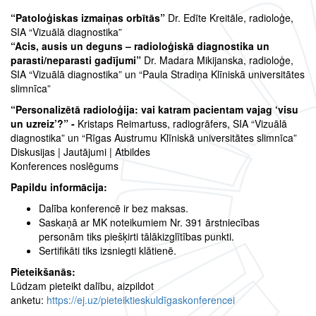
“Patoloģiskas izmaiņas orbītās”
Dr. Edīte Kreitāle, radioloģe,
SIA “Vizuālā diagnostika”
“Acis, ausis un deguns – radioloģiskā diagnostika un
parasti/neparasti gadījumi”
Dr. Madara Mikijanska, radioloģe,
SIA “Vizuālā diagnostika” un “Paula Stradiņa Klīniskā universitātes
slimnīca”
“Personalizētā radioloģija: vai katram pacientam vajag ‘visu
un uzreiz’?” -
Kristaps Reimartuss, radiogrāfers, SIA “Vizuālā
diagnostika” un “Rīgas Austrumu Klīniskā universitātes slimnīca”
Diskusijas | Jautājumi | Atbildes
Konferences noslēgums
Papildu informācija:
Dalība konferencē ir bez maksas.
Saskaņā ar MK noteikumiem Nr. 391 ārstniecības
personām tiks piešķirti tālākizglītības punkti.
Sertifikāti tiks izsniegti klātienē.
Pieteikšanās:
Lūdzam pieteikt dalību, aizpildot
anketu:
https://ej.uz/pieteiktieskuldīgaskonferencei