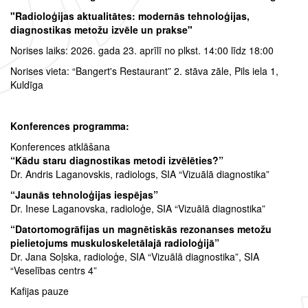
"Radioloģijas aktualitātes: modernās tehnoloģijas,
diagnostikas metožu izvēle un prakse"
Norises laiks: 2026. gada 23. aprīlī no plkst. 14:00 līdz 18:00
Norises vieta: “Bangert's Restaurant” 2. stāva zāle, Pils iela 1,
Kuldīga
Konferences programma:
Konferences atklāšana
“Kādu staru diagnostikas metodi izvēlēties?”
Dr. Andris Laganovskis, radiologs, SIA “Vizuālā diagnostika”
“Jaunās tehnoloģijas iespējas”
Dr. Inese Laganovska, radioloģe, SIA “Vizuālā diagnostika”
“Datortomogrāfijas un magnētiskās rezonanses metožu
pielietojums muskuloskeletālajā radioloģijā”
Dr. Jana Soļska, radioloģe, SIA “Vizuālā diagnostika”, SIA
“Veselības centrs 4”
Kafijas pauze