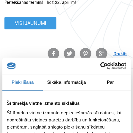
Pieteikšanās termiņš - līdz 22. aprīlim!
VISI JAUNUMI
Facebook
Twitter
Pinterest
Google
Drukāt
SPECIĀLISTI
Piekrišana
Sīkāka informācija
Par
SIA “Vizuālā diagnostika” speciālisti
APDROŠINĀTĀJI
Šī tīmekļa vietne izmanto sīkfailus
Apskati apdrošinātājus šeit
Šī tīmekļa vietne izmanto nepieciešamās sīkdatnes, lai
nodrošinātu vietnes pareizu darbību un funkcionēšanu,
ATTĀLINĀTĀS DIAGNOSTIKAS CENTRS
piemēram, saglabā sniegto piekrišanu sīkdatņu