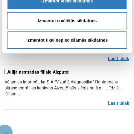
Izmantot visas sīkdatnes
Lasīt tālāk
pa
Izmantot izvēlētās sīkdatnes
Kuldīgas pusmaratona dalībniekiem – 10% atlaide
magnētiskās rezonanses izmeklējumiem Kuldīgā!
Kustība turpinās! 10% atlaide muskuloskeletālās sistēmas
Izmantot tikai nepieciešamās sīkdatnes
magnētiskās rezonanses izmeklējumiem Kuldīgā Kuldīgas
pusmaratona dalībniekiem...
Lasīt tālāk
pa
Jūlijā nestrādās filiāle Aizputē!
Vēlamies informēt, ka SIA "Vizuālā diagnostika" Rentgena un
ultrasonogrāfijas kabinets Aizputē būs slēgts no š.g. 1. līdz 31.
jūlijam...
Lasīt tālāk
pa