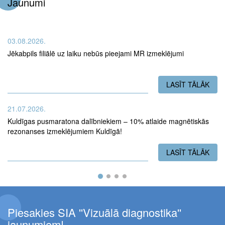
Jaunumi
03.08.2026.
Jēkabpils filiālē uz laiku nebūs pieejami MR izmeklējumi
LASĪT TĀLĀK
PAR
21.07.2026.
Kuldīgas pusmaratona dalībniekiem – 10% atlaide magnētiskās
rezonanses izmeklējumiem Kuldīgā!
LASĪT TĀLĀK
PAR
Piesakies SIA ''Vizuālā diagnostika''
jaunumiem!