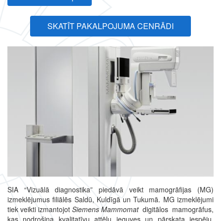
SKATĪT PAKALPOJUMA CENRĀDI
SIA “Vizuālā diagnostika” piedāvā veikt mamogrāfijas (MG)
izmeklējumus filiālēs Saldū, Kuldīgā un Tukumā. MG izmeklējumi
tiek veikti izmantojot
Siemens Mammomat
digitālos mamogrāfus,
kas nodrošina kvalitatīvu attēlu ieguves un pārskata iespēju,