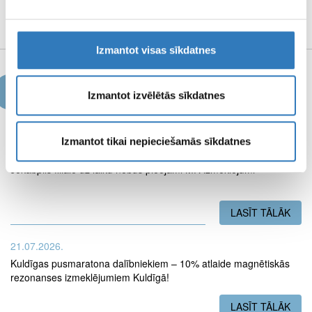
MEDIJU MATERIĀLI
Izmantot visas sīkdatnes
Jaunumi
Izmantot izvēlētās sīkdatnes
Izmantot tikai nepieciešamās sīkdatnes
03.08.2026.
Jēkabpils filiālē uz laiku nebūs pieejami MR izmeklējumi
LASĪT TĀLĀK
PAR
21.07.2026.
Kuldīgas pusmaratona dalībniekiem – 10% atlaide magnētiskās
rezonanses izmeklējumiem Kuldīgā!
LASĪT TĀLĀK
PAR