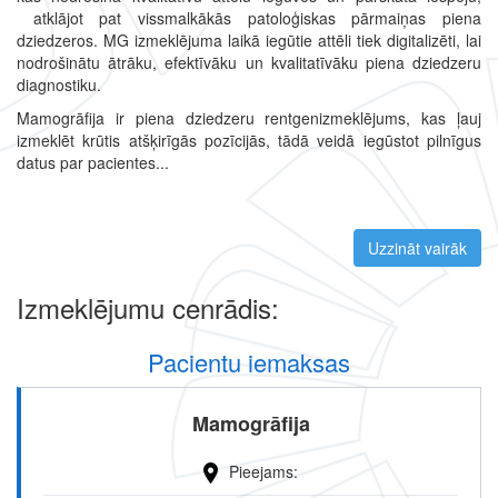
atklājot pat vissmalkākās patoloģiskas pārmaiņas piena
dziedzeros. MG izmeklējuma laikā iegūtie attēli tiek digitalizēti, lai
nodrošinātu ātrāku, efektīvāku un kvalitatīvāku piena dziedzeru
diagnostiku.
Mamogrāfija ir piena dziedzeru rentgenizmeklējums, kas ļauj
izmeklēt krūtis atšķirīgās pozīcijās, tādā veidā iegūstot pilnīgus
datus par pacientes...
Uzzināt vairāk
par 
Izmeklējumu cenrādis:
Pacientu iemaksas
Mamogrāfija
Pieejams