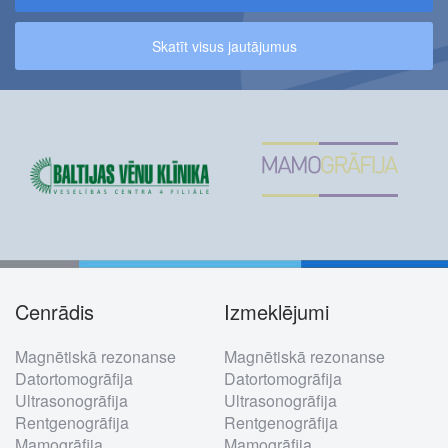
Skatīt visus jautājumus
Cenrādis
Izmeklējumi
Footer
Magnētiskā rezonanse
Magnētiskā rezonanse
menu
Datortomogrāfija
Datortomogrāfija
Ultrasonogrāfija
Ultrasonogrāfija
Rentgenogrāfija
Rentgenogrāfija
Mamogrāfija
Mamogrāfija