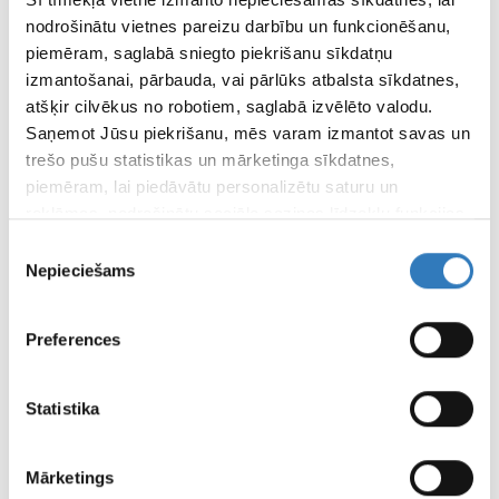
nodrošinātu vietnes pareizu darbību un funkcionēšanu,
SPECIĀLISTI
piemēram, saglabā sniegto piekrišanu sīkdatņu
SIA “Vizuālā diagnostika” speciālisti
izmantošanai, pārbauda, vai pārlūks atbalsta sīkdatnes,
atšķir cilvēkus no robotiem, saglabā izvēlēto valodu.
APDROŠINĀTĀJI
Saņemot Jūsu piekrišanu, mēs varam izmantot savas un
Apskati apdrošinātājus šeit
trešo pušu statistikas un mārketinga sīkdatnes,
piemēram, lai piedāvātu personalizētu saturu un
ATTĀLINĀTĀS DIAGNOSTIKAS CENTRS
reklāmas, nodrošinātu sociālo saziņas līdzekļu funkcijas,
analizētu mūsu datplūsmu un apmeklētāju uzskaiti.
Piekrišanas
Informāciju par to, kā Jūs izmantojat mūsu vietni, mēs
Nepieciešams
izvēle
FILIĀĻU DARBA LAIKI
varam kopīgot ar saviem sociālās saziņas līdzekļu,
reklamēšanas un analīzes partneriem, kuri to var
Preferences
LAPAS
apvienot ar citu informāciju, ko viņiem sniedzat vai ko
LIETOŠANAS
viņi apkopo, kad lietojat viņu pakalpojumus.
NOTEIKUMI
Statistika
Mārketings
REKVIZĪTI UN