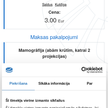
Saldus
Kuldīga
Cena
3.00
Eur
Maksas pakalpojumi
Mamogrāfija (abām krūtīm, katrai 2
projekcijas)
Pieejams
Saldus
Tukums
Kuldīga
Piekrišana
Sīkāka informācija
Par
Cena
40.00
Eur
Šī tīmekļa vietne izmanto sīkfailus
Šī tīmekļa vietne izmanto nepieciešamās sīkdatnes, lai