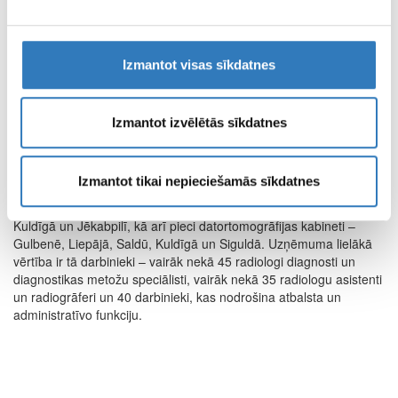
kvalitātes standartiem.
SIA “Vizuālā diagnostika” pacientiem piedāvā diagnostikas
izmeklējumus, kas tiek veikti ar mūsdienīgām un jaunākajām
Izmantot visas sīkdatnes
tehnoloģijām aprīkotām iekārtām un programmatūrām, tādā veidā
nodrošinot profesionālu izmeklējumu vidi un diagnostisko
izmeklējumu attēlu kvalitāti, kas palīdz pacientam ikvienā tā
Izmantot izvēlētās sīkdatnes
ārstniecības posmā.
SIA “Vizuālā diagnostika” sniedz radioloģiskās un funkcionālās
diagnostikas pakalpojumus 14 filiālēs 12 Latvijas pilsētās.
Izmantot tikai nepieciešamās sīkdatnes
Uzņēmumam ir deviņi magnētiskās rezonanses kabineti visā
Latvijā - Rīgā, Cēsīs, Daugavpilī, Valmierā, Liepājā, Jelgavā,
Kuldīgā un Jēkabpilī, kā arī pieci datortomogrāfijas kabineti –
Gulbenē, Liepājā, Saldū, Kuldīgā un Siguldā. Uzņēmuma lielākā
vērtība ir tā darbinieki – vairāk nekā 45 radiologi diagnosti un
diagnostikas metožu speciālisti, vairāk nekā 35 radiologu asistenti
un radiogrāferi un 40 darbinieki, kas nodrošina atbalsta un
administratīvo funkciju.