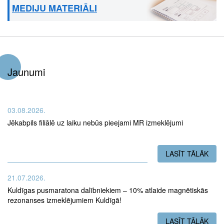
MEDIJU MATERIĀLI
Jaunumi
03.08.2026.
Jēkabpils filiālē uz laiku nebūs pieejami MR izmeklējumi
LASĪT TĀLĀK
PAR
21.07.2026.
Kuldīgas pusmaratona dalībniekiem – 10% atlaide magnētiskās
rezonanses izmeklējumiem Kuldīgā!
LASĪT TĀLĀK
PAR