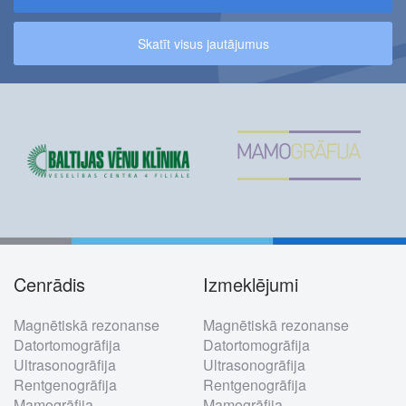
Skatīt visus jautājumus
Cenrādis
Izmeklējumi
Footer
Magnētiskā rezonanse
Magnētiskā rezonanse
menu
Datortomogrāfija
Datortomogrāfija
Ultrasonogrāfija
Ultrasonogrāfija
Rentgenogrāfija
Rentgenogrāfija
Mamogrāfija
Mamogrāfija