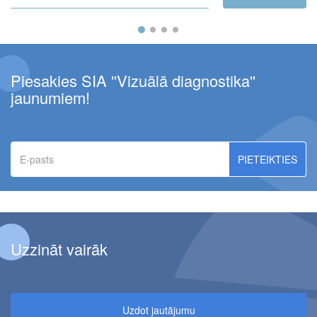
Piesakies SIA ''Vizuālā diagnostika''
jaunumiem!
E-
pasts
Uzzināt vairāk
Uzdot jautājumu