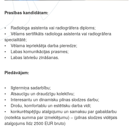
Prasības kandidātam:
• Radiologa asistenta vai radiogrāfera diploms;
• Vēlams sertifikāts radiologa asistenta vai radiogrāfera
specialitātē;
• Vēlama iepriekšēja darba pieredze;
• Labas komunikācijas prasmes;
• Labas latviešu zināšanas.
Piedāvājam:
• Ilgtermiņa sadarbību;
• Atsaucīgu un draudzīgu kolektīvu;
• Interesantu un dinamisku pilnas slodzes darbu;
• Drošu, komfortablu un estētisku darba vidi;
• konkurētspējīgu atalgojumu un samaksu par gabaldarbu
(noteikta summa par izmeklējumu) – (pilnas slodzes vidējais
atalgojums līdz 2500 EUR bruto)