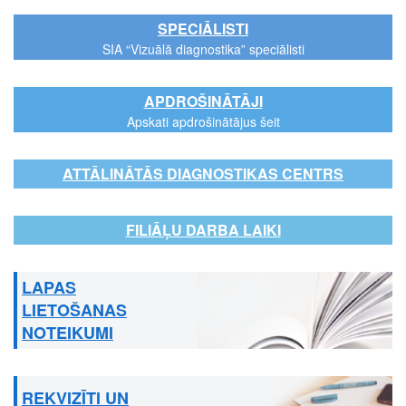
SPECIĀLISTI
SIA “Vizuālā diagnostika” speciālisti
APDROŠINĀTĀJI
Apskati apdrošinātājus šeit
ATTĀLINĀTĀS DIAGNOSTIKAS CENTRS
FILIĀĻU DARBA LAIKI
LAPAS
LIETOŠANAS
NOTEIKUMI
REKVIZĪTI UN