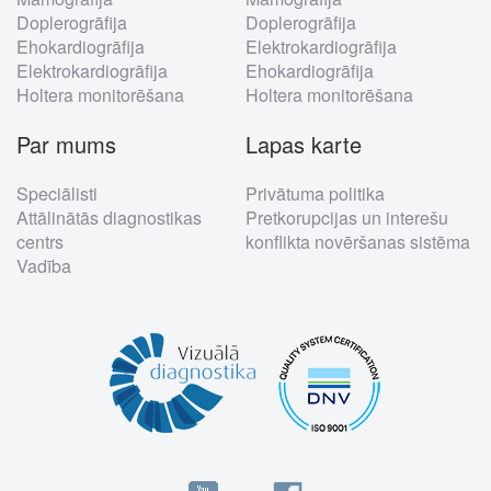
Doplerogrāfija
Doplerogrāfija
Ehokardiogrāfija
Elektrokardiogrāfija
Elektrokardiogrāfija
Ehokardiogrāfija
Holtera monitorēšana
Holtera monitorēšana
Par mums
Lapas karte
Speciālisti
Privātuma politika
Attālinātās diagnostikas
Pretkorupcijas un interešu
centrs
konflikta novēršanas sistēma
Vadība