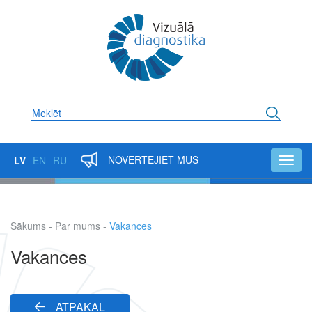
Pārlekt
uz
galveno
saturu
Meklēt
NOVĒRTĒJIET MŪS
LV
EN
RU
Toggl
navig
Sākums
Par mums
Vakances
Atpakaļceļš
Vakances
ATPAKAĻ