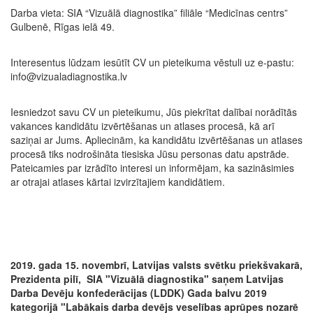
Darba vieta: SIA “Vizuālā diagnostika” filiāle “Medicīnas centrs”
Gulbenē, Rīgas ielā 49.
Interesentus lūdzam iesūtīt CV un pieteikuma vēstuli uz e-pastu:
info@vizualadiagnostika.lv
Iesniedzot savu CV un pieteikumu, Jūs piekrītat dalībai norādītās
vakances kandidātu izvērtēšanas un atlases procesā, kā arī
saziņai ar Jums. Apliecinām, ka kandidātu izvērtēšanas un atlases
procesā tiks nodrošināta tiesiska Jūsu personas datu apstrāde.
Pateicamies par izrādīto interesi un informējam, ka sazināsimies
ar otrajai atlases kārtai izvirzītajiem kandidātiem.
2019. gada 15. novembrī, Latvijas valsts svētku priekšvakarā,
Prezidenta pilī, SIA "Vizuālā diagnostika" saņem Latvijas
Darba Devēju konfederācijas (LDDK) Gada balvu 2019
kategorijā "Labākais darba devējs veselības aprūpes nozarē