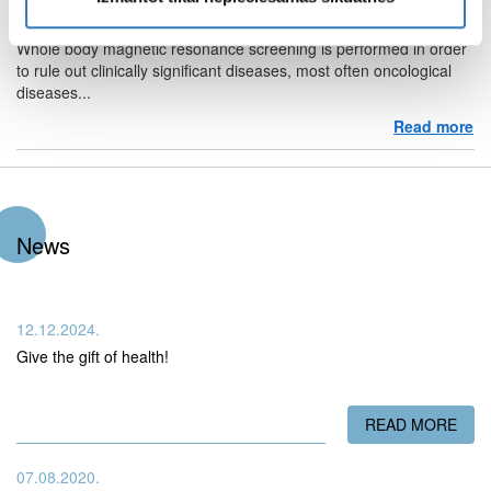
Whole body magnetic resonance screening
Whole body magnetic resonance screening is performed in order
to rule out clinically significant diseases, most often oncological
diseases...
Read more
ab
News
12.12.2024.
Give the gift of health!
READ MORE
ABO
07.08.2020.