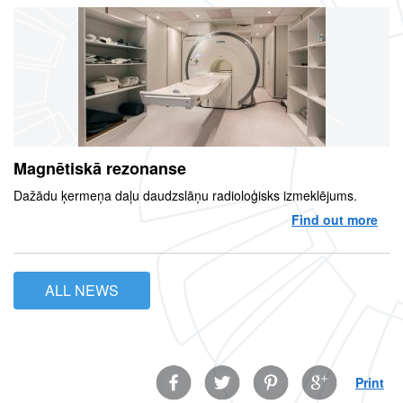
Magnētiskā rezonanse
Dažādu ķermeņa daļu daudzslāņu radioloģisks izmeklējums.
Find out more
abo
ALL NEWS
Facebook
Twitter
Pinterest
Google
Print