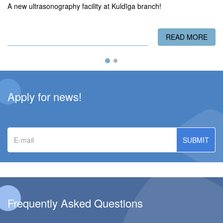
A new ultrasonography facility at Kuldīga branch!
READ MORE
ABO
Apply for news!
E-
mail
Frequently Asked Questions