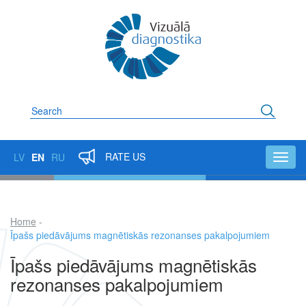
Skip
to
main
content
Search
RATE US
LV
EN
RU
Toggl
navig
Home
Breadcrumb
Īpašs piedāvājums magnētiskās rezonanses pakalpojumiem
Īpašs piedāvājums magnētiskās
rezonanses pakalpojumiem