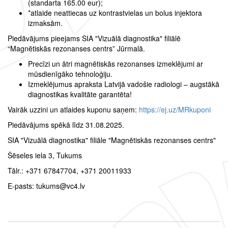
(standarta 165.00 eur);
*atlaide neattiecas uz kontrastvielas un bolus injektora
izmaksām.
Piedāvājums pieejams SIA "Vizuālā diagnostika" filiālē
“Magnētiskās rezonanses centrs” Jūrmalā.
Precīzi un ātri magnētiskās rezonanses izmeklējumi ar
mūsdienīgāko tehnoloģiju.
Izmeklējumus apraksta Latvijā vadošie radiologi – augstākā
diagnostikas kvalitāte garantēta!
Vairāk uzzini un atlaides kuponu saņem:
https://ej.uz/MRkuponi
Piedāvājums spēkā līdz 31.08.2025.
SIA "Vizuālā diagnostika" filiāle "Magnētiskās rezonanses centrs"
Šēseles iela 3, Tukums
Tālr.: +371 67847704, +371 20011933
E-pasts: tukums@vc4.lv