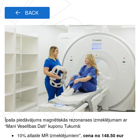
BACK
Īpašs piedāvājums magnētiskās rezonanses izmeklējumam ar
“Mani Veselības Dati” kuponu Tukumā:
10% atlaide MR izmeklējumiem*,
cena no 148.50 eur