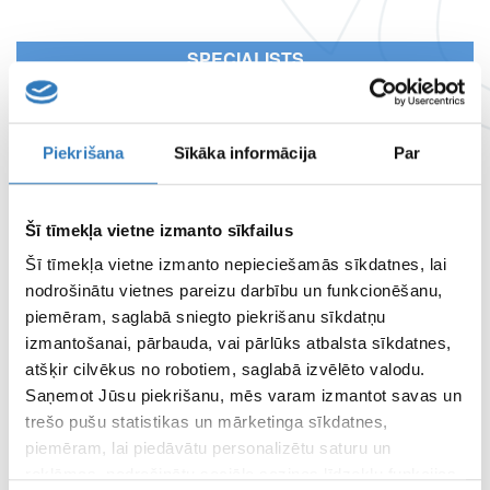
SPECIALISTS
“Vizuālā diagnostika” Ltd specialists
INSURERS
Piekrišana
Sīkāka informācija
Par
Check out the insurers here
Šī tīmekļa vietne izmanto sīkfailus
CENTRE OF REMOTE DIAGNOSTICS
Šī tīmekļa vietne izmanto nepieciešamās sīkdatnes, lai
nodrošinātu vietnes pareizu darbību un funkcionēšanu,
BRANCH WORKING HOURS
piemēram, saglabā sniegto piekrišanu sīkdatņu
izmantošanai, pārbauda, vai pārlūks atbalsta sīkdatnes,
atšķir cilvēkus no robotiem, saglabā izvēlēto valodu.
PAGE TERMS OF
Saņemot Jūsu piekrišanu, mēs varam izmantot savas un
USE
trešo pušu statistikas un mārketinga sīkdatnes,
piemēram, lai piedāvātu personalizētu saturu un
reklāmas, nodrošinātu sociālo saziņas līdzekļu funkcijas,