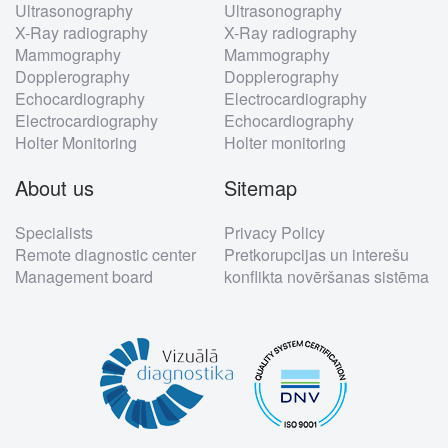
Ultrasonography
Ultrasonography
X-Ray radiography
X-Ray radiography
Mammography
Mammography
Dopplerography
Dopplerography
Echocardiography
Electrocardiography
Electrocardiography
Echocardiography
Holter Monitoring
Holter monitoring
About us
Sitemap
Specialists
Privacy Policy
Remote diagnostic center
Pretkorupcijas un interešu
Management board
konflikta novēršanas sistēma