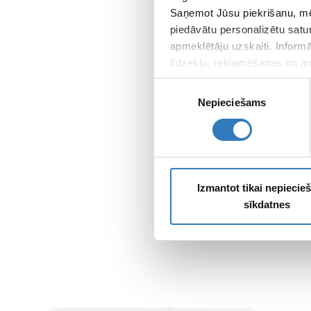
Saņemot Jūsu piekrišanu, mē
piedāvātu personalizētu satu
apmeklētāju uzskaiti. Inform
līdzekļu, reklamēšanas un ana
apkopo, kad lietojat viņu pa
Piekrišanas
Nepieciešams
izvēle
Izmantot tikai nepieci
sīkdatnes