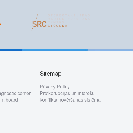
s
Sitemap
s
Privacy Policy
gnostic center
Pretkorupcijas un interešu
t board
konflikta novēršanas sistēma