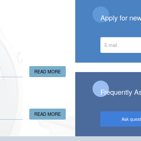
Apply for ne
E-
mail
READ MORE
ABOUT GIVE THE GIFT OF HEALTH!
Frequently A
READ MORE
ABOUT A NEW ULTRASONOGRAPHY FA
Ask quest