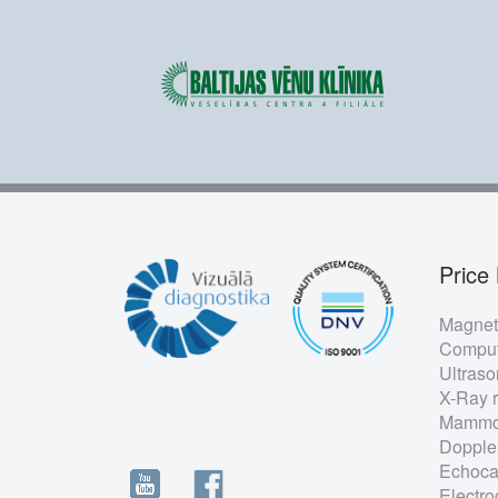
Price 
Foo
Magnet
me
Comput
Ultras
X-Ray 
Mammo
Dopple
Echoca
Electro