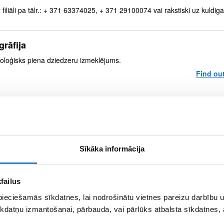
filiāli pa tālr.: + 371 63374025, + 371 29100074 vai rakstiski uz kuldig
rāfija
oloģisks piena dziedzeru izmeklējums.
Find ou
Sīkāka informācija
failus
pieciešamās sīkdatnes, lai nodrošinātu vietnes pareizu darbību
Facebook
Twitter
Pinterest
Googl
kdatņu izmantošanai, pārbauda, vai pārlūks atbalsta sīkdatnes, 