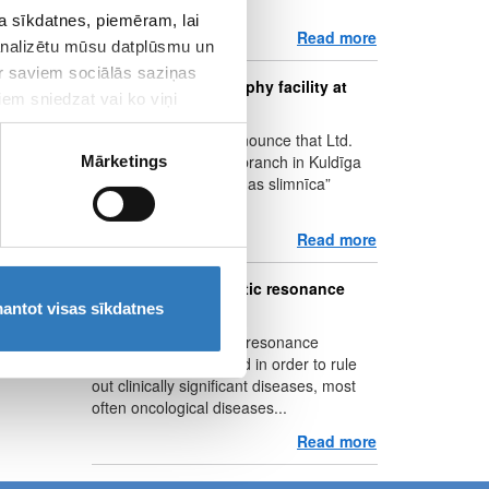
gives you the...
 sīkdatnes, piemēram, lai
Read more
about Give the 
 analizētu mūsu datplūsmu un
ar saviem sociālās saziņas
A new ultrasonography facility at
iem sniedzat vai ko viņi
Kuldīga branch!
We are pleased to announce that Ltd.
“Vizuālā diagnostika” branch in Kuldīga
Mārketings
(located in Ltd. “Kuldīgas slimnīca”
premises) has a new...
Read more
about A new ul
Whole body magnetic resonance
screening
antot visas sīkdatnes
Whole body magnetic resonance
screening is performed in order to rule
out clinically significant diseases, most
often oncological diseases...
Read more
about Whole b