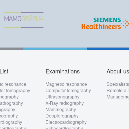
List
Examinations
About u
ter
ic resonance
Magnetic resonance
Specialist
nu
er tomography
Computer tomography
Remote dia
onography
Ultrasonography
Managemen
radiography
X-Ray radiography
graphy
Mammography
rography
Dopplerography
rdiography
Electrocardiography
cardiography
Echocardiography