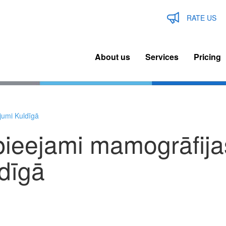
RATE US
About us
Services
Pricing
n
igation
jumi Kuldīgā
pieejami mamogrāfija
dīgā