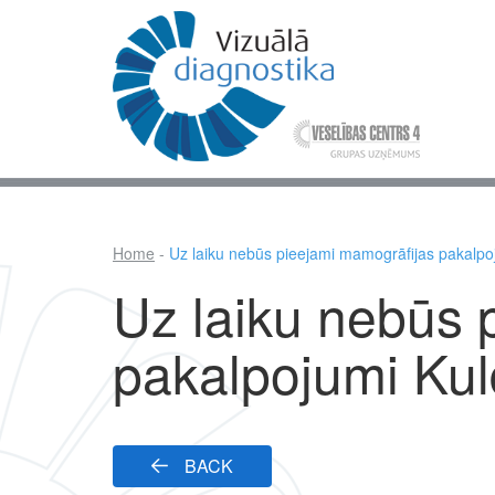
Skip
to
main
content
Mai
nav
Home
Uz laiku nebūs pieejami mamogrāfijas pakalpo
Breadcrumb
Uz laiku nebūs 
pakalpojumi Kul
BACK