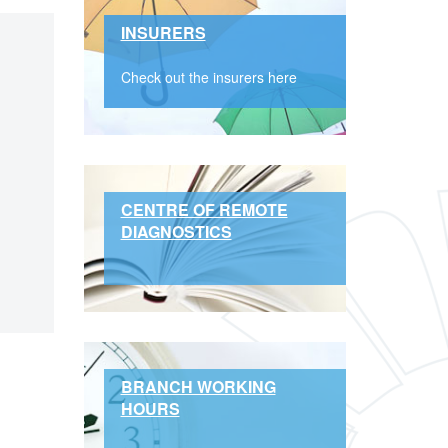
INSURERS
Check out the insurers here
CENTRE OF REMOTE
DIAGNOSTICS
BRANCH WORKING
HOURS