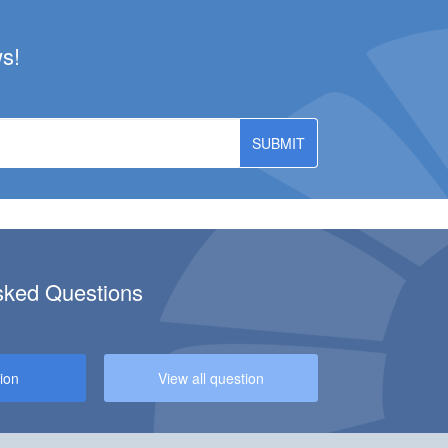
ws!
sked Questions
CILITY AT KULDĪGA BRANCH!
ion
View all question