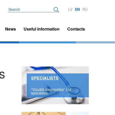
Search
LV
EN
RU
News
Useful information
Contacts
s
SPECIALISTS
“Vizuālā diagnostika” Ltd
specialists