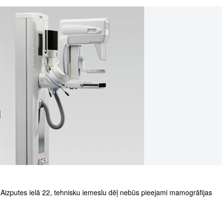
lē, Aizputes ielā 22, tehnisku iemeslu dēļ nebūs pieejami mamogrāfijas