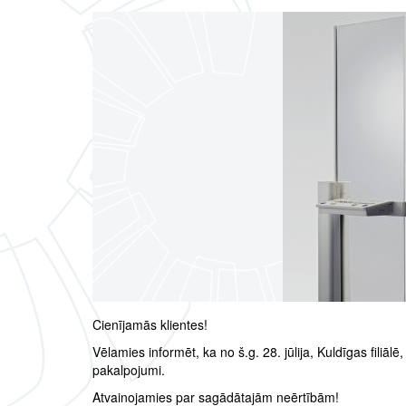
Cienījamās klientes!
Vēlamies informēt, ka no š.g. 28. jūlija, Kuldīgas filiā
pakalpojumi.
Atvainojamies par sagādātajām neērtībām!