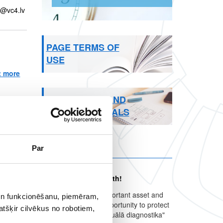
a@vc4.lv
PAGE TERMS OF
USE
t more
about Mamogrāfija
PROPERTIES AND
MEDIA MATERIALS
Par
Other news
Give the gift of health!
Health is the most important asset and
 un funkcionēšanu, piemēram,
e
Print
each of us has the opportunity to protect
atšķir cilvēkus no robotiem,
it! The gift card of "Vizuālā diagnostika"