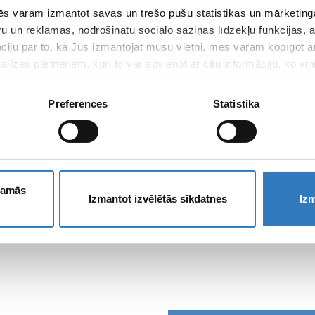
s varam izmantot savas un trešo pušu statistikas un mārketinga
ru un reklāmas, nodrošinātu sociālo saziņas līdzekļu funkcijas,
āciju par to, kā Jūs izmantojat mūsu vietni, mēs varam kopīgot 
līzes partneriem, kuri to var apvienot ar citu informāciju, ko viņ
kalpojumus.
Preferences
Statistika
ešamās
Izmantot izvēlētās sīkdatnes
Izm