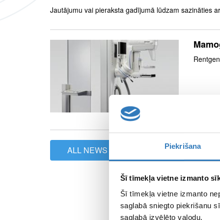
Jautājumu vai pieraksta gadījumā lūdzam sazināties ar 
Mamog
Rentgen
Piekrišana
ALL NEWS
Šī tīmekļa vietne izmanto sīk
Šī tīmekļa vietne izmanto ne
saglabā sniegto piekrišanu sī
saglabā izvēlēto valodu.