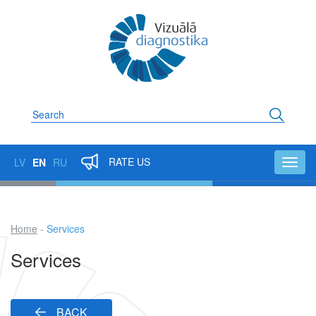
Skip
to
main
content
Search
RATE US
LV
EN
RU
Toggl
navig
Home
Services
Breadcrumb
Services
BACK