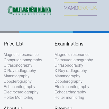
Price List
Examinations
Footer
Magnetic resonance
Magnetic resonance
menu
Computer tomography
Computer tomography
Ultrasonography
Ultrasonography
X-Ray radiography
X-Ray radiography
Mammography
Mammography
Dopplerography
Dopplerography
Echocardiography
Electrocardiography
Electrocardiography
Echocardiography
Holter Monitoring
Holter monitoring
About us
Sitemap