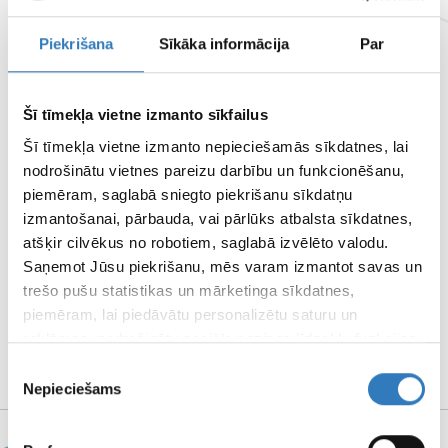
INSURERS
Check out the insurers here
Piekrišana
Sīkāka informācija
Par
CENTRE OF REMOTE DIAGNOSTICS
Šī tīmekļa vietne izmanto sīkfailus
Šī tīmekļa vietne izmanto nepieciešamās sīkdatnes, lai
BRANCH WORKING HOURS
nodrošinātu vietnes pareizu darbību un funkcionēšanu,
piemēram, saglabā sniegto piekrišanu sīkdatņu
PAGE TERMS OF
izmantošanai, pārbauda, vai pārlūks atbalsta sīkdatnes,
atšķir cilvēkus no robotiem, saglabā izvēlēto valodu.
USE
Saņemot Jūsu piekrišanu, mēs varam izmantot savas un
trešo pušu statistikas un mārketinga sīkdatnes,
piemēram, lai piedāvātu personalizētu saturu un
PROPERTIES AND
reklāmas, nodrošinātu sociālo saziņas līdzekļu funkcijas,
MEDIA MATERIALS
analizētu mūsu datplūsmu un apmeklētāju uzskaiti.
Piekrišanas
Informāciju par to, kā Jūs izmantojat mūsu vietni, mēs
Nepieciešams
izvēle
varam kopīgot ar saviem sociālās saziņas līdzekļu,
reklamēšanas un analīzes partneriem, kuri to var