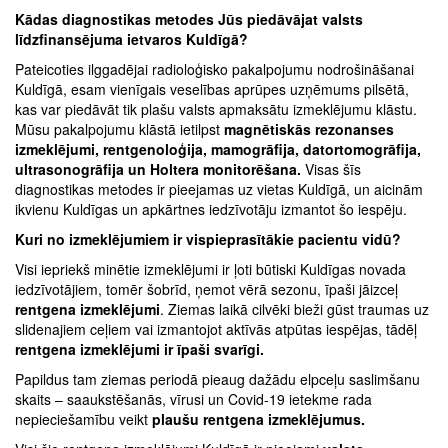
Kādas diagnostikas metodes Jūs piedāvājat valsts
līdzfinansējuma ietvaros Kuldīgā?
Pateicoties ilggadējai radioloģisko pakalpojumu nodrošināšanai
Kuldīgā, esam vienīgais veselības aprūpes uzņēmums pilsētā,
kas var piedāvāt tik plašu valsts apmaksātu izmeklējumu klāstu.
Mūsu pakalpojumu klāstā ietilpst
magnētiskās rezonanses
izmeklējumi, rentgenoloģija, mamogrāfija, datortomogrāfija,
ultrasonogrāfija un Holtera monitorēšana.
Visas šīs
diagnostikas metodes ir pieejamas uz vietas Kuldīgā, un aicinām
ikvienu Kuldīgas un apkārtnes iedzīvotāju izmantot šo iespēju.
Kuri no izmeklējumiem ir vispieprasītākie pacientu vidū?
Visi iepriekš minētie izmeklējumi ir ļoti būtiski Kuldīgas novada
iedzīvotājiem, tomēr šobrīd, ņemot vērā sezonu, īpaši jāizceļ
rentgena izmeklējumi
. Ziemas laikā cilvēki bieži gūst traumas uz
slidenajiem ceļiem vai izmantojot aktīvās atpūtas iespējas, tādēļ
rentgena izmeklējumi ir īpaši svarīgi.
Papildus tam ziemas periodā pieaug dažādu elpceļu saslimšanu
skaits – saaukstēšanās, vīrusi un Covid-19 ietekme rada
nepieciešamību veikt
plaušu rentgena izmeklējumus.