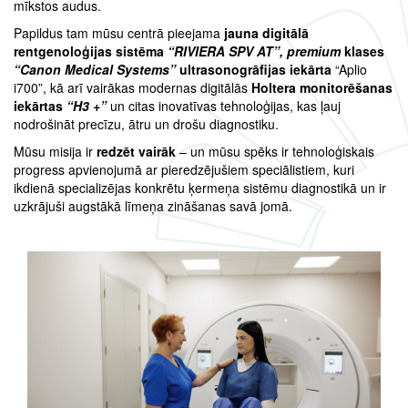
mīkstos audus.
Papildus tam mūsu centrā pieejama
jauna digitālā
rentgenoloģijas sistēma
“RIVIERA SPV AT”, premium
klases
“Canon Medical Systems”
ultrasonogrāfijas iekārta
“Aplio
i700”, kā arī vairākas modernas digitālās
Holtera monitorēšanas
iekārtas
“H3 +”
un citas inovatīvas tehnoloģijas, kas ļauj
nodrošināt precīzu, ātru un drošu diagnostiku.
Mūsu misija ir
redzēt vairāk
– un mūsu spēks ir tehnoloģiskais
progress apvienojumā ar pieredzējušiem speciālistiem, kuri
ikdienā specializējas konkrētu ķermeņa sistēmu diagnostikā un ir
uzkrājuši augstākā līmeņa zināšanas savā jomā.