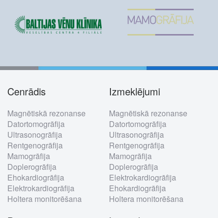
Cenrādis
Izmeklējumi
Footer
Magnētiskā rezonanse
Magnētiskā rezonanse
menu
Datortomogrāfija
Datortomogrāfija
Ultrasonogrāfija
Ultrasonogrāfija
Rentgenogrāfija
Rentgenogrāfija
Mamogrāfija
Mamogrāfija
Doplerogrāfija
Doplerogrāfija
Ehokardiogrāfija
Elektrokardiogrāfija
Elektrokardiogrāfija
Ehokardiogrāfija
Holtera monitorēšana
Holtera monitorēšana