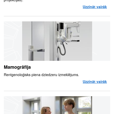
Uzzināt vairāk
par
Mamogrāfija
Rentgenoloģisks piena dziedzeru izmeklējums.
Uzzināt vairāk
par