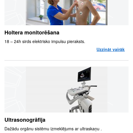
Holtera monitorēšana
18 – 24h sirds elektrisko impulsu pieraksts.
Uzzināt vairāk
par
Ultrasonogrāfija
Dažādu orgānu sistēmu izmeklējums ar ultraskaņu .