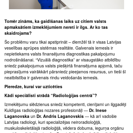
Tomēr zināms, ka gaidīšanas laiks uz citiem valsts
apmaksātiem izmeklējumiem nereti ir ilgs. Ar ko tas
skaidrojams?
Šo problēmu varu tikai apstiprināt – diemžēl tā ir visas Latvijas
veselības aprūpes sistēmas realitāte. Galvenais iemesls ir
nepietiekams valsts finansējums diagnostikas pakalpojumu
nodrošināšanai. “Vizuālā diagnostika” ar visaugstāko atbildību
sniedz pakalpojumus valsts piešķirtā finansējuma apjomā, taču
pieprasījums vairākkārt pārsniedz pieejamos resursus, un tieši šī
neatbilstība ir galvenais rindu veidošanās iemesls.
Pieredze, kurai var uzticēties
Kādi speciālisti strādā “Radioloģijas centrā”?
Izmeklējumu slēdzienus sniedz kompetenti, cienījami un ilggadēji
Kuldīgas radioloģijas nozares profesionāļi —
Dr. Inese
Laganovska
un
Dr. Andris Laganovskis
— kā arī vadošie
Latvijas radiologi, kuri specializējas neiroradioloģijā,
muskuloskeletālajā radioloģijā, vēdera dobuma, iegurņa orgānu