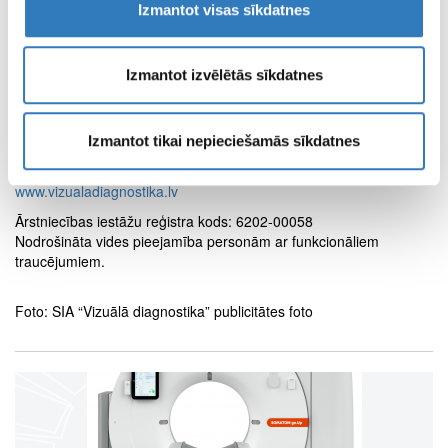
Tālr.: +37163374025, +37129100074
Izmantot visas sīkdatnes
E-pasts:
kuldiga@vc4.lv
Izmantot izvēlētās sīkdatnes
“Magnētiskās rezonanses kabinets”
(magnētiskā rezonanse)
Aizputes iela 22 ( SIA “Kuldīgas slimnīca” telpās)
Tālr.: +37163374025, +37129100074
E-pasts:
kuldiga@vc4.lv
Izmantot tikai nepieciešamās sīkdatnes
www.vizualadiagnostika.lv
Ārstniecības iestāžu reģistra kods: 6202-00058
Nodrošināta vides pieejamība personām ar funkcionāliem
traucējumiem.
Foto: SIA “Vizuālā diagnostika” publicitātes foto