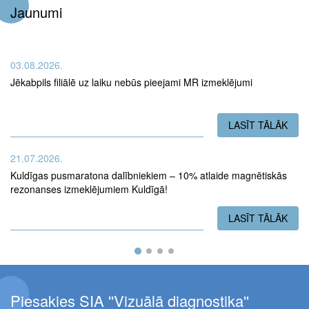
Jaunumi
03.08.2026.
Jēkabpils filiālē uz laiku nebūs pieejami MR izmeklējumi
LASĪT TĀLĀK
PAR
21.07.2026.
Kuldīgas pusmaratona dalībniekiem – 10% atlaide magnētiskās
rezonanses izmeklējumiem Kuldīgā!
LASĪT TĀLĀK
PAR
Piesakies SIA ''Vizuālā diagnostika''