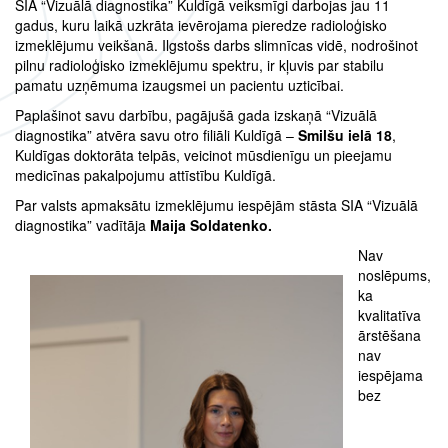
SIA “Vizuālā diagnostika” Kuldīgā veiksmīgi darbojas jau 11
gadus, kuru laikā uzkrāta ievērojama pieredze radioloģisko
izmeklējumu veikšanā. Ilgstošs darbs slimnīcas vidē, nodrošinot
pilnu radioloģisko izmeklējumu spektru, ir kļuvis par stabilu
pamatu uzņēmuma izaugsmei un pacientu uzticībai.
Paplašinot savu darbību, pagājušā gada izskaņā “Vizuālā
diagnostika” atvēra savu otro filiāli Kuldīgā –
Smilšu ielā 18
,
Kuldīgas doktorāta telpās, veicinot mūsdienīgu un pieejamu
medicīnas pakalpojumu attīstību Kuldīgā.
Par valsts apmaksātu izmeklējumu iespējām stāsta SIA “Vizuālā
diagnostika” vadītāja
Maija Soldatenko.
Nav
noslēpums,
ka
kvalitatīva
ārstēšana
nav
iespējama
bez