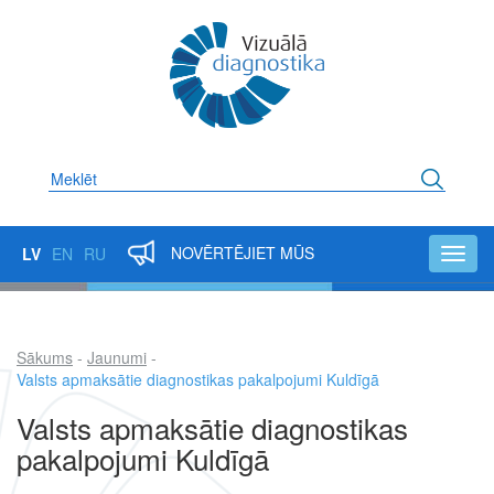
Pārlekt
uz
galveno
saturu
Meklēt
NOVĒRTĒJIET MŪS
LV
EN
RU
Toggl
navig
Sākums
Jaunumi
Atpakaļceļš
Valsts apmaksātie diagnostikas pakalpojumi Kuldīgā
Valsts apmaksātie diagnostikas
pakalpojumi Kuldīgā