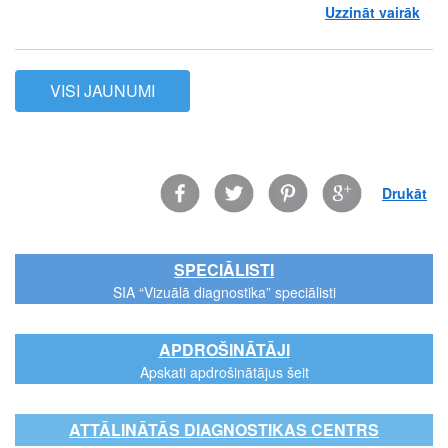
Uzzināt vairāk
par 
VISI JAUNUMI
Facebook
Twitter
Pinterest
Google
Drukāt
SPECIĀLISTI
SIA “Vizuālā diagnostika” speciālisti
APDROŠINĀTĀJI
Apskati apdrošinātājus šeit
ATTĀLINĀTĀS DIAGNOSTIKAS CENTRS