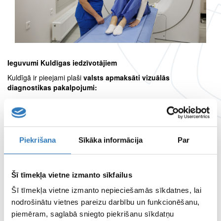
Ieguvumi Kuldīgas iedzīvotājiem
Kuldīgā ir pieejami plaši
valsts apmaksāti vizuālās
diagnostikas pakalpojumi:
Smilšu ielā 18
– rentgenoloģiskie izmeklējumi,
datortomogrāfija, mamogrāfija, ultrasonogrāfija un Holtera
monitorēšana;
Aizputes ielā 22
– magnētiskās rezonanses izmeklējumi.
Piekrišana
Sīkāka informācija
Par
Pakalpojumi tiek nodrošināti:
ar
modernākajām iekārtām Kurzemē;
pieejami
galvas, kakla, krūškurvja, vēdera dobuma,
Šī tīmekļa vietne izmanto sīkfailus
muguras, kakla mīksto audu, ausu kaula struktūru
(piramīdu), muskuloskeletālie un angiogrāfiskie
Šī tīmekļa vietne izmanto nepieciešamās sīkdatnes, lai
datortomogrāfijas izmeklējumi;
nodrošinātu vietnes pareizu darbību un funkcionēšanu,
izmeklējumu slēdzienus sagatavo
vadošie Latvijas
piemēram, saglabā sniegto piekrišanu sīkdatņu
radiologi
, nodrošinot visaugstāko diagnostikas precizitāti,