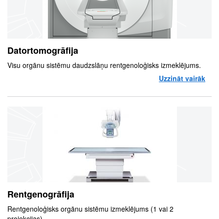
Datortomogrāfija
Visu orgānu sistēmu daudzslāņu rentgenoloģisks izmeklējums.
Uzzināt vairāk
par
Rentgenogrāfija
Rentgenoloģisks orgānu sistēmu izmeklējums (1 vai 2
projekcijas).