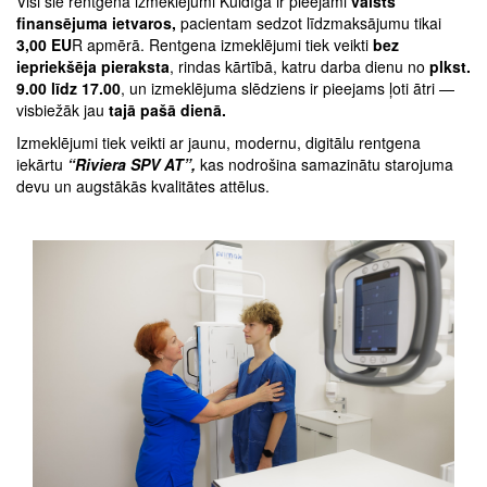
Visi šie rentgena izmeklējumi Kuldīgā ir pieejami
valsts
finansējuma ietvaros,
pacientam sedzot līdzmaksājumu tikai
3,00 EU
R apmērā. Rentgena izmeklējumi tiek veikti
bez
iepriekšēja pieraksta
, rindas kārtībā, katru darba dienu no
plkst.
9.00 līdz 17.00
, un izmeklējuma slēdziens ir pieejams ļoti ātri —
visbiežāk jau
tajā pašā dienā.
Izmeklējumi tiek veikti ar jaunu, modernu, digitālu rentgena
iekārtu
“Riviera SPV AT”,
kas nodrošina samazinātu starojuma
devu un augstākās kvalitātes attēlus.