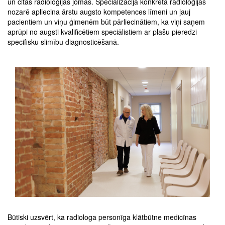
un citās radioloģijas jomās. Specializācija konkrētā radioloģijas
nozarē apliecina ārstu augsto kompetences līmeni un ļauj
pacientiem un viņu ģimenēm būt pārliecinātiem, ka viņi saņem
aprūpi no augsti kvalificētiem speciālistiem ar plašu pieredzi
specifisku slimību diagnosticēšanā.
Būtiski uzsvērt, ka radiologa personīga klātbūtne medicīnas