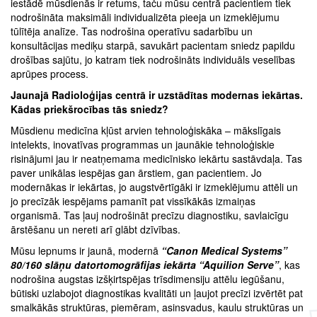
iestādē mūsdienās ir retums, taču mūsu centrā pacientiem tiek
nodrošināta maksimāli individualizēta pieeja un izmeklējumu
tūlītēja analīze. Tas nodrošina operatīvu sadarbību un
konsultācijas mediķu starpā, savukārt pacientam sniedz papildu
drošības sajūtu, jo katram tiek nodrošināts individuāls veselības
aprūpes process.
Jaunajā Radioloģijas centrā ir uzstādītas modernas iekārtas.
Kādas priekšrocības tās sniedz?
Mūsdienu medicīna kļūst arvien tehnoloģiskāka – mākslīgais
intelekts, inovatīvas programmas un jaunākie tehnoloģiskie
risinājumi jau ir neatņemama medicīnisko iekārtu sastāvdaļa. Tas
paver unikālas iespējas gan ārstiem, gan pacientiem. Jo
modernākas ir iekārtas, jo augstvērtīgāki ir izmeklējumu attēli un
jo precīzāk iespējams pamanīt pat vissīkākās izmaiņas
organismā. Tas ļauj nodrošināt precīzu diagnostiku, savlaicīgu
ārstēšanu un nereti arī glābt dzīvības.
Mūsu lepnums ir jaunā, modernā
“Canon Medical Systems”
80/160 slāņu datortomogrāfijas iekārta “Aquilion Serve”
, kas
nodrošina augstas izšķirtspējas trīsdimensiju attēlu iegūšanu,
būtiski uzlabojot diagnostikas kvalitāti un ļaujot precīzi izvērtēt pat
smalkākās struktūras, piemēram, asinsvadus, kaulu struktūras un