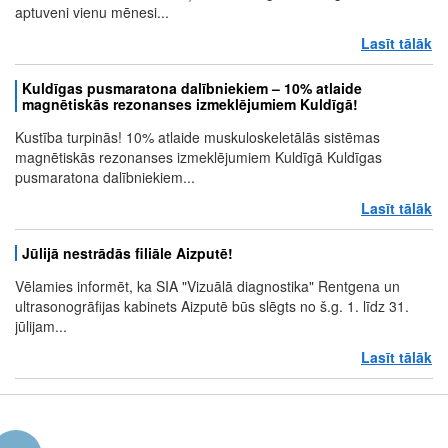
aptuveni vienu mēnesi...
Lasīt tālāk
pa
Kuldīgas pusmaratona dalībniekiem – 10% atlaide
magnētiskās rezonanses izmeklējumiem Kuldīgā!
Kustība turpinās! 10% atlaide muskuloskeletālās sistēmas
magnētiskās rezonanses izmeklējumiem Kuldīgā Kuldīgas
pusmaratona dalībniekiem...
Lasīt tālāk
pa
Jūlijā nestrādās filiāle Aizputē!
Vēlamies informēt, ka SIA "Vizuālā diagnostika" Rentgena un
ultrasonogrāfijas kabinets Aizputē būs slēgts no š.g. 1. līdz 31.
jūlijam...
Lasīt tālāk
pa