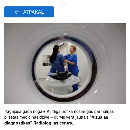
ATPAKAĻ
Pagājušā gada nogalē Kuldīgā notika nozīmīgas pārmaiņas
pilsētas medicīnas dzīvē – durvis vēra jaunais
“Vizuālās
diagnostikas” Radioloģijas centrs.