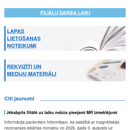
FILIĀĻU DARBA LAIKI
LAPAS
LIETOŠANAS
NOTEIKUMI
REKVIZĪTI UN
MEDIJU MATERIĀLI
Citi jaunumi
Jēkabpils filiālē uz laiku nebūs pieejami MR izmeklējumi
Informācija pacientiem Informējam, ka saistībā ar magnētiskās
rezonanses iekārtas nomaiņu no 2026. gada 3. augusta uz