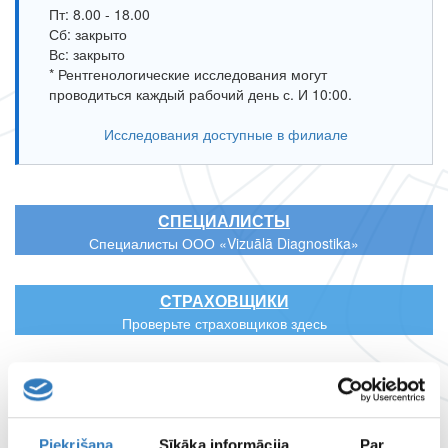
Пт: 8.00 - 18.00
Сб: закрыто
Вс: закрыто
* Рентгенологические исследования могут
проводиться каждый рабочий день с. И 10:00.
Исследования доступные в филиале
CПЕЦИАЛИСТЫ
Специалисты ООО «Vizuālā Diagnostika»
CТРАХОВЩИКИ
Проверьте страховщиков здесь
ЦЕНТР УДАЛЕННОЙ ДИАГНОСТИКИ
РАБОЧЕЕ ВРЕМЯ ФИЛИАЛОВ
Piekrišana
Sīkāka informācija
Par