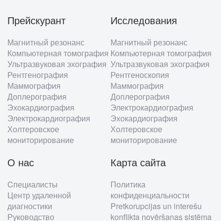
Прейскурант
Исследования
Footer
Магнитный резонанс
Магнитный резонанс
menu
Компьютерная томография
Компьютерная томография
Ультразвуковая эхография
Ультразвуковая эхография
Рентгенография
Рентгеноскопия
Маммография
Маммография
Доплерография
Доплерография
Эхокардиография
Электрокардиография
Электрокардиография
Эхокардиография
Холтеровское
Холтеровское
мониторирование
мониторирование
О нас
Карта сайта
Cпециалисты
Политика
Центр удаленной
конфиденциальности
диагностики
Pretkorupcijas un interešu
Руководство
konflikta novēršanas sistēma