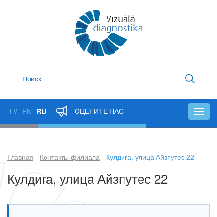
Перейти
к
основному
содержанию
Поиск
ОЦЕНИТЕ НАС
LV
EN
RU
Toggl
navig
Главная
Контакты филиала
Кулдига, улица Айзпутес 22
Строка
Кулдига, улица Айзпутес 22
навигации