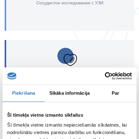
Сосудистое исследование с УЗИ.
Эхокардиография
Исследование сердца с ультразвуком.
Piekrišana
Sīkāka informācija
Par
Šī tīmekļa vietne izmanto sīkfailus
Šī tīmekļa vietne izmanto nepieciešamās sīkdatnes, lai
nodrošinātu vietnes pareizu darbību un funkcionēšanu,