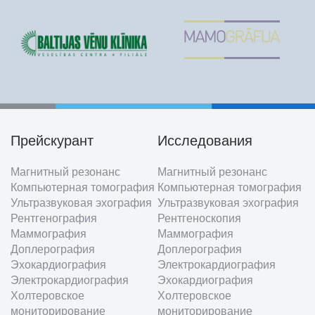
Прейскурант
Исследования
Footer
Магнитный резонанс
Магнитный резонанс
menu
Компьютерная томография
Компьютерная томография
Ультразвуковая эхография
Ультразвуковая эхография
Рентгенография
Рентгеноскопия
Маммография
Маммография
Доплерография
Доплерография
Эхокардиография
Электрокардиография
Электрокардиография
Эхокардиография
Холтеровское
Холтеровское
мониторирование
мониторирование