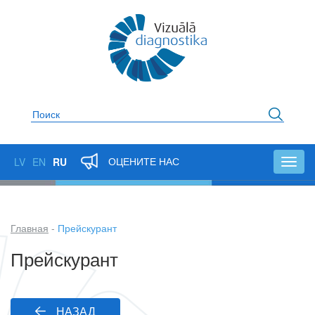
Перейти
к
основному
содержанию
Поиск
ОЦЕНИТЕ НАС
LV
EN
RU
Toggl
navig
Главная
Прейскурант
Строка
Прейскурант
навигации
НАЗАД