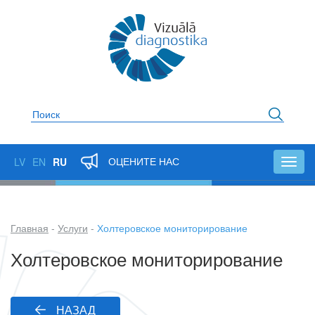
Перейти
к
основному
содержанию
Поиск
ОЦЕНИТЕ НАС
LV
EN
RU
Toggl
navig
Главная
Услуги
Холтеровское мониторирование
Строка
Холтеровское мониторирование
навигации
НАЗАД