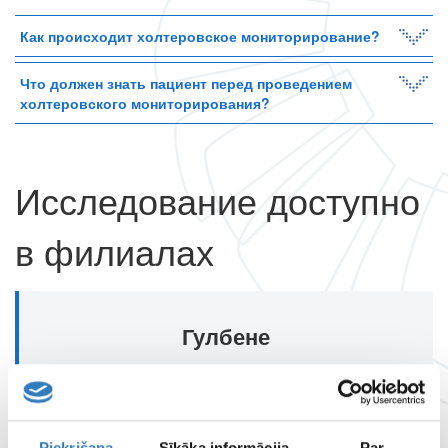
Как происходит холтеровское мониторирование?
Что должен знать пациент перед проведением
холтеровского мониторирования?
Исследование доступно
в филиалах
Гулбене
Адрес
Gulbene, Rīgas ielas 49
Посмотреть полные контакты
Piekrišana
Sīkāka informācija
Par