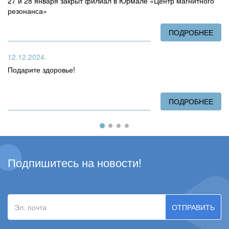
27 и 28 января закрыт филиал в Юрмале «Центр магнитного
резонанса»
ПОДРОБНЕЕ
О 2
12.12.2024.
Подарите здоровье!
ПОДРОБНЕЕ
О П
Подпишитесь на новости!
Эл.
почта