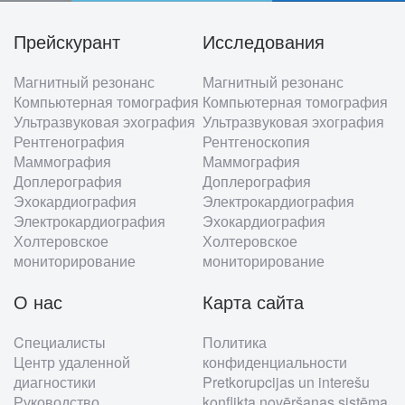
Прейскурант
Исследования
Footer
Магнитный резонанс
Магнитный резонанс
menu
Компьютерная томография
Компьютерная томография
Ультразвуковая эхография
Ультразвуковая эхография
Рентгенография
Рентгеноскопия
Маммография
Маммография
Доплерография
Доплерография
Эхокардиография
Электрокардиография
Электрокардиография
Эхокардиография
Холтеровское
Холтеровское
мониторирование
мониторирование
О нас
Карта сайта
Cпециалисты
Политика
Центр удаленной
конфиденциальности
диагностики
Pretkorupcijas un interešu
Руководство
konflikta novēršanas sistēma