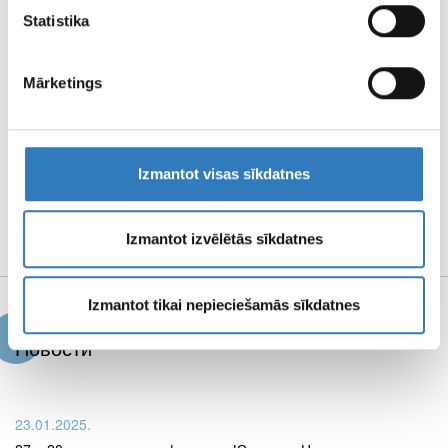
Statistika
ПРАВИЛА
Mārketings
ПОЛЬЗОВАНИЯ
СТРАНИЦЕЙ
РЕКВИЗИТИ И
Izmantot visas sīkdatnes
МЕДИА
МАТЕРИАЛЫ
Izmantot izvēlētās sīkdatnes
Izmantot tikai nepieciešamās sīkdatnes
Новости
23.01.2025.