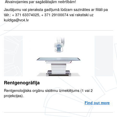
Atvainojamies par sagādātajām neērtībām!
Jautājumu vai pieraksta gadījumā lūdzam sazināties ar filiāli pa
tālr.: + 371 63374025, + 371 29100074 vai rakstiski uz
kuldiga@vc4.lv
Rentgenogrāfija
Rentgenoloģisks orgānu sistēmu izmeklējums (1 vai 2
projekcijas).
Find out more
abo