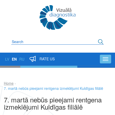
Skip
to
main
content
Search
RATE US
LV
EN
RU
Toggl
navig
Home
Breadcrumb
7. martā nebūs pieejami rentgena izmeklējumi Kuldīgas filiālē
7. martā nebūs pieejami rentgena
izmeklējumi Kuldīgas filiālē