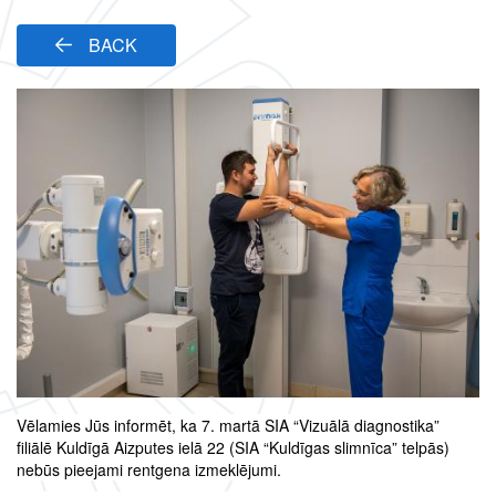
BACK
Vēlamies Jūs informēt, ka 7. martā SIA “Vizuālā diagnostika”
filiālē Kuldīgā Aizputes ielā 22 (SIA “Kuldīgas slimnīca” telpās)
nebūs pieejami rentgena izmeklējumi.