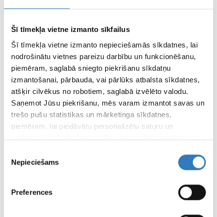
PAGE TERMS OF
Šī tīmekļa vietne izmanto sīkfailus
USE
Šī tīmekļa vietne izmanto nepieciešamās sīkdatnes, lai
nodrošinātu vietnes pareizu darbību un funkcionēšanu,
piemēram, saglabā sniegto piekrišanu sīkdatņu
PROPERTIES AND
izmantošanai, pārbauda, vai pārlūks atbalsta sīkdatnes,
MEDIA MATERIALS
atšķir cilvēkus no robotiem, saglabā izvēlēto valodu.
Saņemot Jūsu piekrišanu, mēs varam izmantot savas un
trešo pušu statistikas un mārketinga sīkdatnes,
Other news
piemēram, lai piedāvātu personalizētu saturu un
reklāmas, nodrošinātu sociālo saziņas līdzekļu funkcijas,
Give the gift of health!
analizētu mūsu datplūsmu un apmeklētāju uzskaiti.
Piekrišanas
Informāciju par to, kā Jūs izmantojat mūsu vietni, mēs
Nepieciešams
izvēle
Health is the most important asset and each of us has the
varam kopīgot ar saviem sociālās saziņas līdzekļu,
opportunity to protect it! The gift card of "Vizuālā diagnostika"
reklamēšanas un analīzes partneriem, kuri to var
gives you the...
Preferences
apvienot ar citu informāciju, ko viņiem sniedzat vai ko
Read more
ab
viņi apkopo, kad lietojat viņu pakalpojumus.