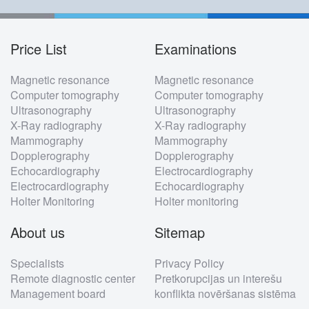
Price List
Examinations
Footer
Magnetic resonance
Magnetic resonance
menu
Computer tomography
Computer tomography
Ultrasonography
Ultrasonography
X-Ray radiography
X-Ray radiography
Mammography
Mammography
Dopplerography
Dopplerography
Echocardiography
Electrocardiography
Electrocardiography
Echocardiography
Holter Monitoring
Holter monitoring
About us
Sitemap
Specialists
Privacy Policy
Remote diagnostic center
Pretkorupcijas un interešu
Management board
konflikta novēršanas sistēma