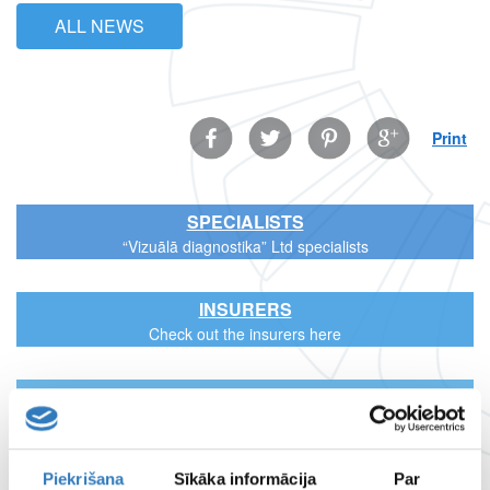
ALL NEWS
Facebook
Twitter
Pinterest
Google
Print
SPECIALISTS
“Vizuālā diagnostika” Ltd specialists
INSURERS
Check out the insurers here
CENTRE OF REMOTE DIAGNOSTICS
BRANCH WORKING HOURS
Piekrišana
Sīkāka informācija
Par