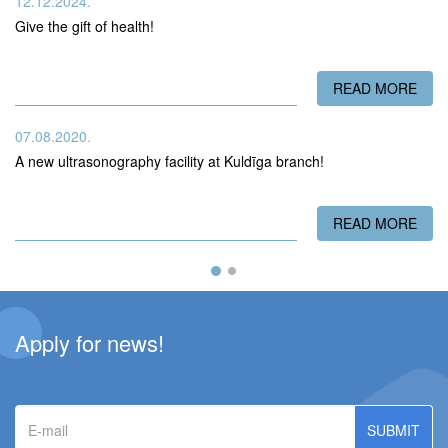
12.12.2024.
Give the gift of health!
READ MORE
ABO
07.08.2020.
A new ultrasonography facility at Kuldīga branch!
READ MORE
ABO
Apply for news!
E-
mail